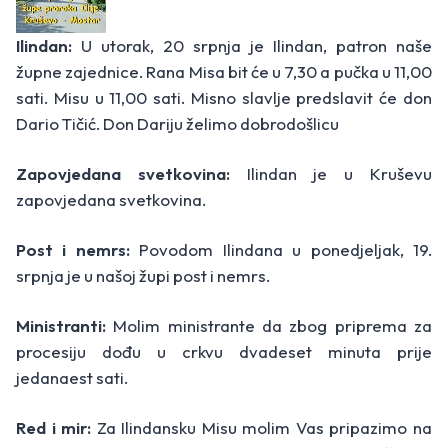
Ilindan:
U utorak, 20 srpnja je Ilindan, patron naše
župne zajednice. Rana Misa bit će u 7,30 a pučka u 11,00
sati. Misu u 11,00 sati. Misno slavlje predslavit će don
Dario Tičić. Don Dariju želimo dobrodošlicu
Zapovjedana svetkovina:
Ilindan je u Kruševu
zapovjedana svetkovina.
Post i nemrs:
Povodom Ilindana u ponedjeljak, 19.
srpnja je u našoj župi post i nemrs.
Ministranti:
Molim ministrante da zbog priprema za
procesiju dođu u crkvu dvadeset minuta prije
jedanaest sati.
Red i mir:
Za Ilindansku Misu molim Vas pripazimo na