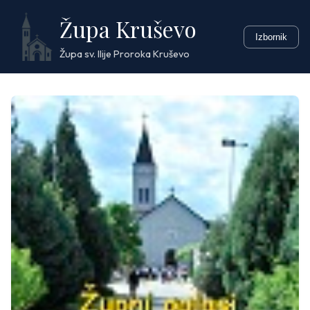
Skip
Župa Kruševo
to
Izbornik
content
Župa sv. Ilije Proroka Kruševo