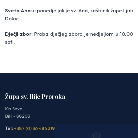
Sveta Ana:
u ponedjeljak je sv. Ana, zaštitnik župe Ljuti
Dolac
Dječji zbor:
Proba dječjeg zbora je nedjeljom u 10,00
sati.
Župa sv. Ilije Proroka
Kruševo
BiH - 88203
Tel:
+387 (0) 36 486 319