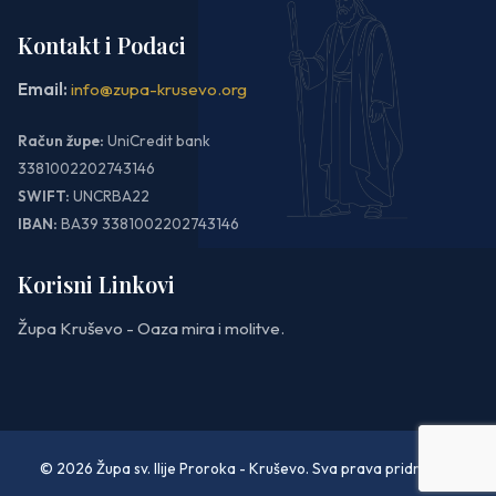
Kontakt i Podaci
Email:
info@zupa-krusevo.org
Račun župe:
UniCredit bank
3381002202743146
SWIFT:
UNCRBA22
IBAN:
BA39 3381002202743146
Korisni Linkovi
Župa Kruševo - Oaza mira i molitve.
© 2026 Župa sv. Ilije Proroka - Kruševo. Sva prava pridržana.