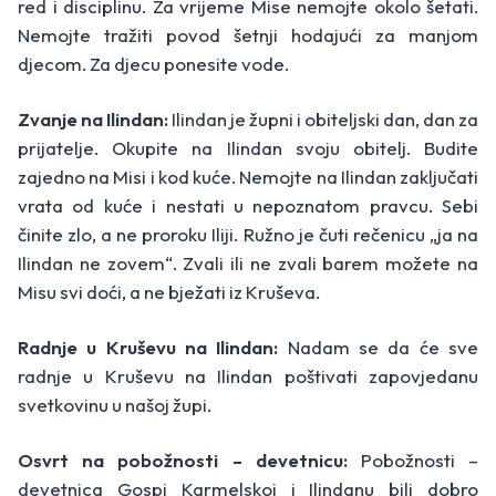
red i disciplinu. Za vrijeme Mise nemojte okolo šetati.
Nemojte tražiti povod šetnji hodajući za manjom
djecom. Za djecu ponesite vode.
Zvanje na Ilindan:
Ilindan je župni i obiteljski dan, dan za
prijatelje. Okupite na Ilindan svoju obitelj. Budite
zajedno na Misi i kod kuće. Nemojte na Ilindan zaključati
vrata od kuće i nestati u nepoznatom pravcu. Sebi
činite zlo, a ne proroku Iliji. Ružno je čuti rečenicu „ja na
Ilindan ne zovem“. Zvali ili ne zvali barem možete na
Misu svi doći, a ne bježati iz Kruševa.
Radnje u Kruševu na Ilindan:
Nadam se da će sve
radnje u Kruševu na Ilindan poštivati zapovjedanu
svetkovinu u našoj župi.
Osvrt na pobožnosti – devetnicu:
Pobožnosti –
devetnica Gospi Karmelskoj i Ilindanu bili dobro