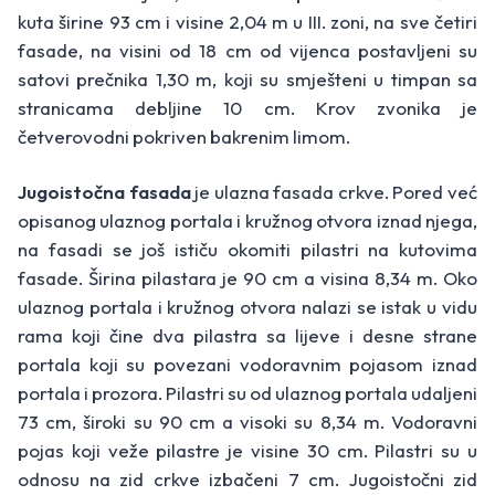
kuta širine 93 cm i visine 2,04 m u III. zoni, na sve četiri
fasade, na visini od 18 cm od vijenca postavljeni su
satovi prečnika 1,30 m, koji su smješteni u timpan sa
stranicama debljine 10 cm. Krov zvonika je
četverovodni pokriven bakrenim limom.
Jugoistočna fasada
je ulazna fasada crkve. Pored već
opisanog ulaznog portala i kružnog otvora iznad njega,
na fasadi se još ističu okomiti pilastri na kutovima
fasade. Širina pilastara je 90 cm a visina 8,34 m. Oko
ulaznog portala i kružnog otvora nalazi se istak u vidu
rama koji čine dva pilastra sa lijeve i desne strane
portala koji su povezani vodoravnim pojasom iznad
portala i prozora. Pilastri su od ulaznog portala udaljeni
73 cm, široki su 90 cm a visoki su 8,34 m. Vodoravni
pojas koji veže pilastre je visine 30 cm. Pilastri su u
odnosu na zid crkve izbačeni 7 cm. Jugoistočni zid