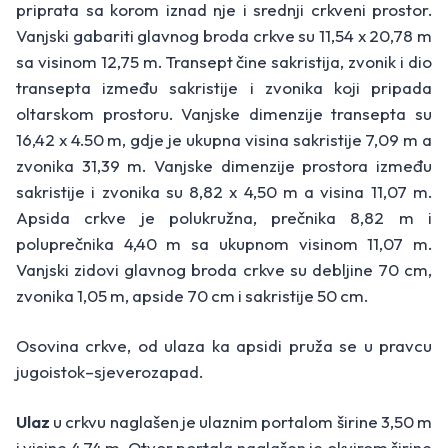
priprata sa korom iznad nje i srednji crkveni prostor.
Vanjski gabariti glavnog broda crkve su 11,54 x 20,78 m
sa visinom 12,75 m. Transept čine sakristija, zvonik i dio
transepta između sakristije i zvonika koji pripada
oltarskom prostoru. Vanjske dimenzije transepta su
16,42 x 4.50 m, gdje je ukupna visina sakristije 7,09 m a
zvonika 31,39 m. Vanjske dimenzije prostora između
sakristije i zvonika su 8,82 x 4,50 m a visina 11,07 m.
Apsida crkve je polukružna, prečnika 8,82 m i
poluprečnika 4,40 m sa ukupnom visinom 11,07 m.
Vanjski zidovi glavnog broda crkve su debljine 70 cm,
zvonika 1,05 m, apside 70 cm i sakristije 50 cm.
Osovina crkve, od ulaza ka apsidi pruža se u pravcu
jugoistok–sjeverozapad.
Ulaz
u crkvu naglašen je ulaznim portalom širine 3,50 m
i visine 4,74 m. Otvor portala naglašen je okvirom širine