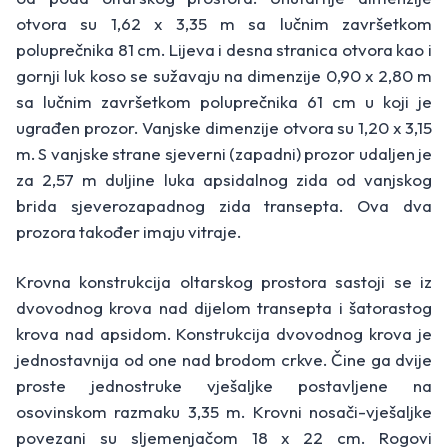
otvora su 1,62 x 3,35 m sa lučnim završetkom
poluprečnika 81 cm. Lijeva i desna stranica otvora kao i
gornji luk koso se sužavaju na dimenzije 0,90 x 2,80 m
sa lučnim završetkom poluprečnika 61 cm u koji je
ugrađen prozor. Vanjske dimenzije otvora su 1,20 x 3,15
m. S vanjske strane sjeverni (zapadni) prozor udaljen je
za 2,57 m duljine luka apsidalnog zida od vanjskog
brida sjeverozapadnog zida transepta. Ova dva
prozora također imaju vitraje.
Krovna konstrukcija oltarskog prostora sastoji se iz
dvovodnog krova nad dijelom transepta i šatorastog
krova nad apsidom. Konstrukcija dvovodnog krova je
jednostavnija od one nad brodom crkve. Čine ga dvije
proste jednostruke vješaljke postavljene na
osovinskom razmaku 3,35 m. Krovni nosači-vješaljke
povezani su sljemenjačom 18 x 22 cm. Rogovi