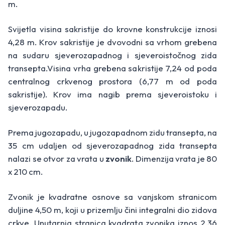
m.
Svijetla visina sakristije do krovne konstrukcije iznosi
4,28 m. Krov sakristije je dvovodni sa vrhom grebena
na sudaru sjeverozapadnog i sjeveroistočnog zida
transepta.Visina vrha grebena sakristije 7,24 od poda
centralnog crkvenog prostora (6,77 m od poda
sakristije). Krov ima nagib prema sjeveroistoku i
sjeverozapadu.
Prema jugozapadu, u jugozapadnom zidu transepta, na
35 cm udaljen od sjeverozapadnog zida transepta
nalazi se otvor za vrata u
zvonik
. Dimenzija vrata je 80
x 210 cm.
Zvonik je kvadratne osnove sa vanjskom stranicom
duljine 4,50 m, koji u prizemlju čini integralni dio zidova
crkve. Unutarnja stranica kvadrata zvonika iznos 2,36