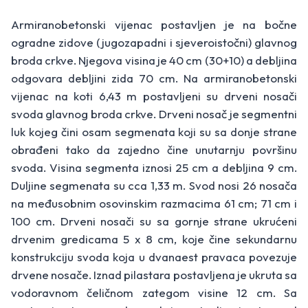
Armiranobetonski vijenac postavljen je na bočne
ogradne zidove (jugozapadni i sjeveroistočni) glavnog
broda crkve. Njegova visina je 40 cm (30+10) a debljina
odgovara debljini zida 70 cm. Na armiranobetonski
vijenac na koti 6,43 m postavljeni su drveni nosači
svoda glavnog broda crkve. Drveni nosač je segmentni
luk kojeg čini osam segmenata koji su sa donje strane
obrađeni tako da zajedno čine unutarnju površinu
svoda. Visina segmenta iznosi 25 cm a debljina 9 cm.
Duljine segmenata su cca 1,33 m. Svod nosi 26 nosača
na međusobnim osovinskim razmacima 61 cm; 71 cm i
100 cm. Drveni nosači su sa gornje strane ukrućeni
drvenim gredicama 5 x 8 cm, koje čine sekundarnu
konstrukciju svoda koja u dvanaest pravaca povezuje
drvene nosače. Iznad pilastara postavljena je ukruta sa
vodoravnom čeličnom zategom visine 12 cm. Sa