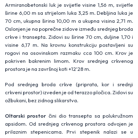
Armiranobetonski luk je svijetle visine 1,56 m, svijetle
širine 6,00 m sa strijelom luka 3,25 m. Debljina luka je
70 cm, ukupna širina 10,00 m a ukupna visina 2,71 m.
Oslonjen je na poprečne zidove između srednjeg broda
crkve i transepta. Zidovi su širine 70 cm, duljine 1,70 i
visine 6,17 m. Na krovnu konstrukciju postavljeni su
rogovi na osovinskom razmaku cca 100 cm. Krov je
pokriven bakrenim limom. Krov srednjeg crkvenog
prostora je na završnoj koti +12’28 m.
Pod srednjeg broda crkve (priprata, kor i srednji
crkveni prostor) izveden je od terazzo pločica. Zidovi su
ožbukani, bez zidnog slikarstva.
Oltarski prostor
čini dio transepta sa polukružnom
apsidom. Od srednjeg crkvenog prostora odvojen je
prilaznim stepenicama. Prvi stepenik nalazi se u