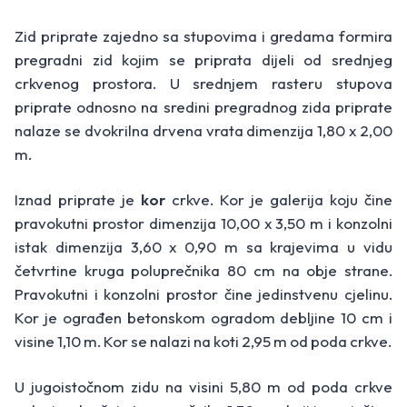
Zid priprate zajedno sa stupovima i gredama formira
pregradni zid kojim se priprata dijeli od srednjeg
crkvenog prostora. U srednjem rasteru stupova
priprate odnosno na sredini pregradnog zida priprate
nalaze se dvokrilna drvena vrata dimenzija 1,80 x 2,00
m.
Iznad priprate je
kor
crkve. Kor je galerija koju čine
pravokutni prostor dimenzija 10,00 x 3,50 m i konzolni
istak dimenzija 3,60 x 0,90 m sa krajevima u vidu
četvrtine kruga poluprečnika 80 cm na obje strane.
Pravokutni i konzolni prostor čine jedinstvenu cjelinu.
Kor je ograđen betonskom ogradom debljine 10 cm i
visine 1,10 m. Kor se nalazi na koti 2,95 m od poda crkve.
U jugoistočnom zidu na visini 5,80 m od poda crkve