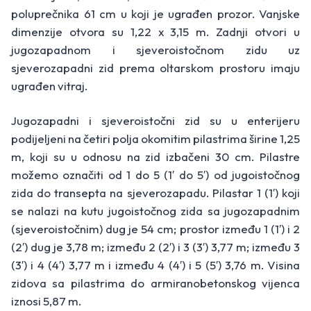
poluprečnika 61 cm u koji je ugrađen prozor. Vanjske
dimenzije otvora su 1,22 x 3,15 m. Zadnji otvori u
jugozapadnom i sjeveroistočnom zidu uz
sjeverozapadni zid prema oltarskom prostoru imaju
ugrađen vitraj.
Jugozapadni i sjeveroistočni zid su u enterijeru
podijeljeni na četiri polja okomitim pilastrima širine 1,25
m, koji su u odnosu na zid izbačeni 30 cm. Pilastre
možemo označiti od 1 do 5 (1′ do 5′) od jugoistočnog
zida do transepta na sjeverozapadu. Pilastar 1 (1′) koji
se nalazi na kutu jugoistočnog zida sa jugozapadnim
(sjeveroistočnim) dug je 54 cm; prostor između 1 (1′) i 2
(2′) dug je 3,78 m; između 2 (2′) i 3 (3′) 3,77 m; između 3
(3′) i 4 (4′) 3,77 m i između 4 (4′) i 5 (5′) 3,76 m. Visina
zidova sa pilastrima do armiranobetonskog vijenca
iznosi 5,87 m.