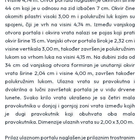
44 cm koji je u odnosu na zid izbačen 7 cm. Okvir čine
okomiti pilastri visoki 3,00 m i polukružni luk kojim su
spojeni, čiji je vrh na visini 4,74 m. Između vanjskog
otvora portala i okvira vrata nalazi se pojas koji prati
okvir širine 15 cm. Vanjski otvor portala širok je 2,32 cm i
visine vertikala 3,00 m, također završen je polukružnim
lukom sa vrhom luka na visini 4,15 m. Na dubini zida od
34 cm od vanjskog otvora formiran je unutarnji okvir
vrata širine 2,04 cm i visine 4,00 m, završen također
polukružnim lukom. Ulazna vrata su pravokutna i
dvokrilna a lučni završetak portala je u vidu drvene
lunete. Svako krilo vrata ukrašeno je sa četiri mala
pravokutnika u donjoj i gornjoj zoni vrata između kojih
je dugi pravokutnik koji obuhvata oba mala
pravokutnika. Dimenzije ulaznih vrata su 2,00 x 3,00 m.
Prilaz ulaznom portalu naglašen je prilaznim trostranim