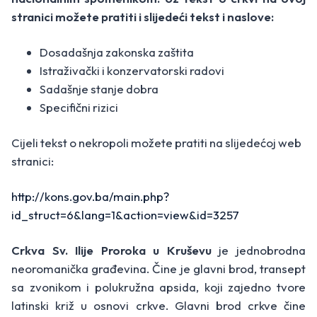
stranici možete pratiti i slijedeći tekst i naslove:
Dosadašnja zakonska zaštita
Istraživački i konzervatorski radovi
Sadašnje stanje dobra
Specifični rizici
Cijeli tekst o nekropoli možete pratiti na slijedećoj web
stranici:
http://kons.gov.ba/main.php?
id_struct=6&lang=1&action=view&id=3257
Crkva Sv. Ilije Proroka u Kruševu
je jednobrodna
neoromanička građevina. Čine je glavni brod, transept
sa zvonikom i polukružna apsida, koji zajedno tvore
latinski križ u osnovi crkve. Glavni brod crkve čine