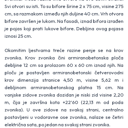
Svi otvori su isti. To su bifore širine 2 x 75 cm, visine 275
cm, sa razmakom između njih duljine 40 cm. Vrh otvora
bifore završen je lukom. Na fasadi, iznad bifora izrađen
je pojas koji prati lukove bifore. Debljina ovog pojasa
iznosi 25 cm.
Okomitim ljestvama treće razine penje se na krov
zvonika. Krov zvonika čini armiranobetonska ploča
debljine 12 cm sa prolazom 60 x 60 cm iznad njih. Na
ploču je postavljen armiranobetonski četverovodni
krov dimenzija stranice 4,50 m, visine 5,62 m i
debljinom armiranobetonskog platna 15 cm. Na
vanjske zidove zvonika dozidan je niski zid visine 2,20
m, čija je završna kota +22’60 (22,13 m od poda
zvonika). U ove zidove na svakoj strani, centralno
postavljeni u vodoravne ose zvonika, nalaze se četiri
električna sata, po jedan na svakoj strani zvonika.