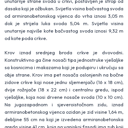
unutarnje strane svoda u crkvi, postavljen je strop od
dasaka koji je ožbukan. Svijetla visina bačvastog svoda
od armiranobetonskog vijenca do vrha iznosi 3,05 m
dok je strijela luka svoda 5,04 m. Svijetla visina
unutarnje najviše kote bačvastog svoda iznosi 9,32 m
od kote poda crkve.
Krov iznad srednjeg broda crkve je dvovodni.
Konstruktivno ga čine nosači tipa jednostruke vješaljke
sa kosnicima i makazama koji je podupiru i ukrućuju sa
obje strane. Krov ima pet nosača oslonjenih na bočne
zidove crkve koji nose jednu sljemenjaču (16 x 18 cm),
dvije rožnjače (18 x 22 cm) i centralnu gredu, ispod
vješaljke, koja nosi drvene nosače svoda (10 x 10 cm).
Na jugozapadnom i sjeveroistočnom zidu, iznad
armiranobetonskog vijenca ozidan je zid visine 1,64 m,
debljine 55 cm na koji je izvedena armiranobetonska
greda visine 41 cm, koja na vanjskoj fasadi ima zub koji