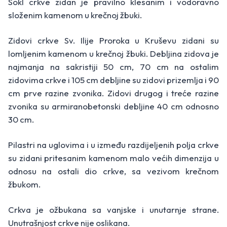
Sokl crkve zidan je pravilno klesanim i vodoravno
složenim kamenom u krečnoj žbuki.
Zidovi crkve Sv. Ilije Proroka u Kruševu zidani su
lomljenim kamenom u krečnoj žbuki. Debljina zidova je
najmanja na sakristiji 50 cm, 70 cm na ostalim
zidovima crkve i 105 cm debljine su zidovi prizemlja i 90
cm prve razine zvonika. Zidovi drugog i treće razine
zvonika su armiranobetonski debljine 40 cm odnosno
30 cm.
Pilastri na uglovima i u između razdijeljenih polja crkve
su zidani pritesanim kamenom malo većih dimenzija u
odnosu na ostali dio crkve, sa vezivom krečnom
žbukom.
Crkva je ožbukana sa vanjske i unutarnje strane.
Unutrašnjost crkve nije oslikana.