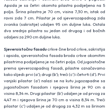
Apsida je sa četiri okomita pilastra podijeljena na 5
polja. Širina pilastra je 70 cm, visina 7,30 m, istak od
ravni zida 7 cm. Pilastar je od sjeverozapadnog zida
zvonika (sakristije) udaljen 95 cm duljine luka. Ostala
dva srednja pilastra su jedan od drugog i od bočnih
udaljeni za 290 cm duljine luka.
Sjeveroistočnu fasadu
crkve čine brod crkve, sakristija
i apsida, sjeveroistočna fasada broda crkve okomitim
pilastrima podijeljena je na četiri polja. Od jugoistočne
prema sjeverozapadnoj fasadi, pilastre označavamo
kako slijedi: prvi (a’); drugi (b’); treći (c’) i četvrti (d’). Prvi
vanjski pilastar (a’) nalazi se na kutu jugozapadne sa
jugoistočnom fasadom i njegova širina je 90 cm a
visina 8,34 m. Drugi pilastar (b’) udaljen je od prvog za
4,47 m i njegova širina je 70 cm a visina 8,34 m. Treći
pilastar (c’) udaljen je od drugog za 4,32 m sa širinom