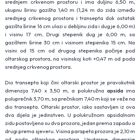
srednjem crkvenom prostoru i ima duljinu 6,50 m,
ukupnu širinu gazišta 1,40 m (1,24 m do zida između
srednjeg crkvenog prostora i transepta dok ostatak
gazišta širine 16 cm ulazi u debljinu zida i dug je 6,00 m)
i visinu 17 cm. Drugi stepenik dug je 6,00 m, sa
gazištem širine 30 cm i visinom stepenika 15 cm. Na
visini od 15 cm od drugog stepenika počinje pod
oltarskog prostora, na visinskoj koti +0,47 m od poda
srednjeg crkvenog prostora.
Dio transepta koji čini oltarski prostor je pravokutnik
dimenzija 7,40 x 3,50 m, a polukružna
apsida
ima
poluprečnik 3,70 m, sa prečnikom 7,40 m koji se veže na
dio transepta. Oltarski prostor, iako sastavljen iz ova
dva dijela je jedinstven. U polukružnom apsidalnom
zidu postavljena su dva prozora, jedan prema zapadu a
drugi prema sjeveru. Visina parapeta prozora je 2,10 m
od poda oltarskog prostora. Unutarnje dimenzije