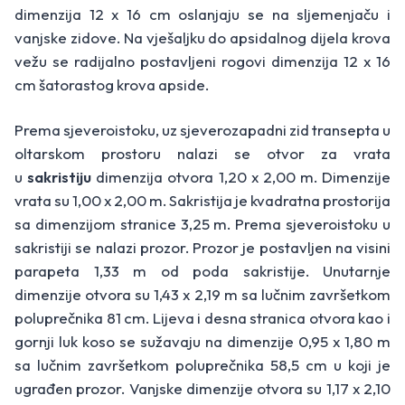
dimenzija 12 x 16 cm oslanjaju se na sljemenjaču i
vanjske zidove. Na vješaljku do apsidalnog dijela krova
vežu se radijalno postavljeni rogovi dimenzija 12 x 16
cm šatorastog krova apside.
Prema sjeveroistoku, uz sjeverozapadni zid transepta u
oltarskom prostoru nalazi se otvor za vrata
u
sakristiju
dimenzija otvora 1,20 x 2,00 m. Dimenzije
vrata su 1,00 x 2,00 m. Sakristija je kvadratna prostorija
sa dimenzijom stranice 3,25 m. Prema sjeveroistoku u
sakristiji se nalazi prozor. Prozor je postavljen na visini
parapeta 1,33 m od poda sakristije. Unutarnje
dimenzije otvora su 1,43 x 2,19 m sa lučnim završetkom
poluprečnika 81 cm. Lijeva i desna stranica otvora kao i
gornji luk koso se sužavaju na dimenzije 0,95 x 1,80 m
sa lučnim završetkom poluprečnika 58,5 cm u koji je
ugrađen prozor. Vanjske dimenzije otvora su 1,17 x 2,10