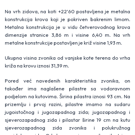
Na vrh zidova, na koti +22’60 postavljena je metalna
konstrukcija krova koji je pokriven bakrenim limom.
Metalna konstrukcija je u vidu četverovodnog krova
dimenzije stranice 3,86 m i visine 6,40 m. Na vrh
metalne konstrukcije postavljen je križ visine 1,93 m.
Ukupna visina zvonika od vanjske kote terena do vrha
križa na krovu iznosi 31,39 m.
Pored već navedenih karakteristika zvonika, on
također ima naglašene pilastre sa vodoravnom
podjelom na kutovima. Širina pilastra iznosi 93 cm. Na
prizemlju i prvoj razini, pilastre imamo na sudaru
jugoistočnog i jugozapadnog zida; jugozapadnog i
sjeverozapadnog zida i pilastar širine 19 cm na kutu
sjeverozapadnog zida zvonika i polukružnog