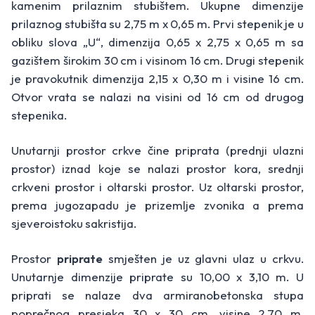
kamenim prilaznim stubištem. Ukupne dimenzije
prilaznog stubišta su 2,75 m x 0,65 m. Prvi stepenik je u
obliku slova „U“, dimenzija 0,65 x 2,75 x 0,65 m sa
gazištem širokim 30 cm i visinom 16 cm. Drugi stepenik
je pravokutnik dimenzija 2,15 x 0,30 m i visine 16 cm.
Otvor vrata se nalazi na visini od 16 cm od drugog
stepenika.
Unutarnji prostor crkve čine priprata (prednji ulazni
prostor) iznad koje se nalazi prostor kora, srednji
crkveni prostor i oltarski prostor. Uz oltarski prostor,
prema jugozapadu je prizemlje zvonika a prema
sjeveroistoku sakristija.
Prostor
priprate
smješten je uz glavni ulaz u crkvu.
Unutarnje dimenzije priprate su 10,00 x 3,10 m. U
priprati se nalaze dva armiranobetonska stupa
poprečnog presjeka 30 x 30 cm, visine 2,70 m,