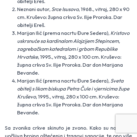
obitelji Ereš.
Neznani autor,
Srce Isusovo
, 1968., vitraj, 280 x 90
cm. Kruševo: župna crkva Sv. Ilije Proroka. Dar
obitelji Ereš.
Marijan Ilić (prema nacrtu Đure Sedera),
Kristovo
uskrsnuće sa kardinalom Alojzijem Stepincem,
zagrebačkom katedralom i grbom Republike
Hrvatske
, 1995., vitraj, 280 x 100 cm. Kruševo:
župna crkva Sv. Ilije Proroka. Dar don Marijana
Bevande.
Marijan Ilić (prema nacrtu Đure Sedera),
Sveta
obitelj s likom biskupa Petra Čule i vjernicima župe
Kruševo
, 1995., vitraj, 280 x 100 cm. Kruševo:
župna crkva Sv. Ilije Proroka. Dar don Marijana
Bevande.
Sa zvonika crkve skinuto je zvono. Kako su na zvonu
uočljiva brojna oštećenja i tragovi sanacije, te ono više