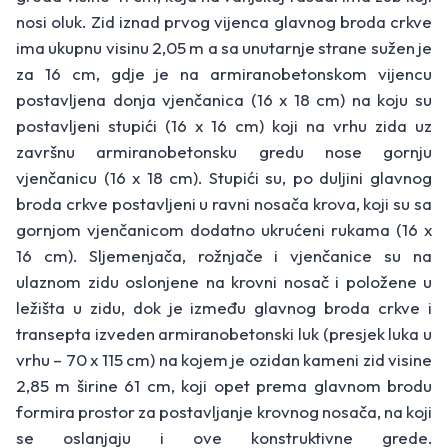
nosi oluk. Zid iznad prvog vijenca glavnog broda crkve
ima ukupnu visinu 2,05 m a sa unutarnje strane sužen je
za 16 cm, gdje je na armiranobetonskom vijencu
postavljena donja vjenčanica (16 x 18 cm) na koju su
postavljeni stupići (16 x 16 cm) koji na vrhu zida uz
završnu armiranobetonsku gredu nose gornju
vjenčanicu (16 x 18 cm). Stupići su, po duljini glavnog
broda crkve postavljeni u ravni nosača krova, koji su sa
gornjom vjenčanicom dodatno ukrućeni rukama (16 x
16 cm). Sljemenjača, rožnjače i vjenčanice su na
ulaznom zidu oslonjene na krovni nosač i položene u
ležišta u zidu, dok je između glavnog broda crkve i
transepta izveden armiranobetonski luk (presjek luka u
vrhu – 70 x 115 cm) na kojem je ozidan kameni zid visine
2,85 m širine 61 cm, koji opet prema glavnom brodu
formira prostor za postavljanje krovnog nosača, na koji
se oslanjaju i ove konstruktivne grede.