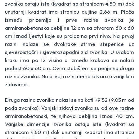
zvonika ostaju iste (kvadrat sa stranicom 4,50 m) dok
unutarnji kvadrat ima stranicu duljine 2,66 m. Ploča
između prizemlja i prve razine zvonika je
armiranobetonska debljine 12 cm sa otvorom 60 x 60
cm iznad ljestvi koje su prolaz na prvi nivo. Na prvoj
razini nalaze se dvokrake strme stepenice uz
sjeveroistočni i sjeverozapadni zid zvonika. U svakom
kraku ima po 12 visina a između krakova se nalazi
podest 60 x 60 cm. Ovim stubištem se penje na druga
razina zvonika. Na prvoj razini nema otvora u vanjskim
zidovima.
Druga razina zvonika nalazi se na koti +9’52 (9,05 m od
poda zvonika). Vanjski zidovi zvonika su od ove razine
armiranobetonski, te njihova debljina iznosi 40 cm.
Vanjske dimenzije zvonika ostaju iste (kvadrat sa
stranicom 4,50 m) dok unutarnji kvadrat ima stranicu