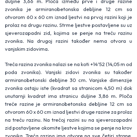
duljine 3,66 m. Ploča između prve i druge razine
zvonika je armiranobetonska debljine 12 cm sa
otvorom 60 x 60 cm iznad ljestvi na prvoj razini koji je
prolaz na drugu razinu. Strme ljestve postavljene su uz
sjeverozapadni zid, kojima se penje na treću razinu
zvonika. Na drugoj razini također nema otvora u
vanjskim zidovima.
Treća razina zvonika nalazi se na koti +14’52 (14,05 m od
poda zvonika). Vanjski zidovi zvonika su također
armiranobetonski debljine 30 cm. Vanjske dimenzije
zvonika ostaju iste (kvadrat sa stranicom 4,50 m) dok
unutarnji kvadrat ima stranicu duljine 3,86 m. Ploča
treće razine je armiranobetonska debljine 12 cm sa
otvorom 60 x 60 cm iznad ljestvi druge razine za prolaz
na treću razinu. Na trećoj razini su na sjeverozapadni
zid postavljene okomite ljestve kojima se penje na krov
zvonika. Treća razina ima otvore na sve četiri strane.