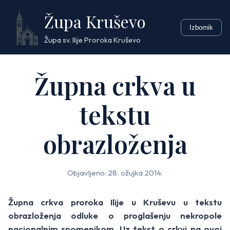
Skip
Župa Kruševo
to
Izbornik
content
Župa sv. Ilije Proroka Kruševo
Župna crkva u
tekstu
obrazloženja
Objavljeno: 28. ožujka 2014.
Župna crkva proroka Ilije u Kruševu
u tekstu
obrazloženja odluke o proglašenju nekropole
nacionalnim spomenikom. Uz tekst o crkvi na ovoj