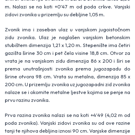
m. Nalazi se na koti +0’47 m od poda crkve. Vanjski
zidovi zvonika u prizemlju su debljine 1,05 m.
Zvonik ima i zaseban ulaz u vanjskom jugoistočnom
zidu zvonika. Ulaz je naglašen vanjskim betonskim
stubištem dimenzija 1,21 x 1,20 m. Stepenište ima četiri
gazišta širine 30 cm i pet čela visine 18,8 cm. Otvor za
vrata je na vanjskom zidu dimenzija 86 x 200 i širi se
prema unutrašnjosti zvonika prema jugozapadu do
širine otvora 98 cm. Vrata su metalna, dimenzija 85 x
200 cm. U prizemlju zvonika uz jugozapadni zid zvonika
nalaze se i okomite metalne ljestve kojima se penje na
prvu razinu zvonika.
Prva razina zvonika nalazi se na koti +4’49 (4,02 m od
poda zvonika). Vanjski zidovi zvonika su od ove razine
tanji te njihova debljina iznosi 90 cm. Vanjske dimenzije