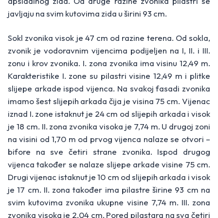
apsidalnog zida. Od druge razine zvonika pilastri se
javljaju na svim kutovima zida u širini 93 cm.
Sokl zvonika visok je 47 cm od razine terena. Od sokla,
zvonik je vodoravnim vijencima podijeljen na I, II. i III.
zonu i krov zvonika. I. zona zvonika ima visinu 12,49 m.
Karakteristike I. zone su pilastri visine 12,49 m i plitke
slijepe arkade ispod vijenca. Na svakoj fasadi zvonika
imamo šest slijepih arkada čija je visina 75 cm. Vijenac
iznad I. zone istaknut je 24 cm od slijepih arkada i visok
je 18 cm. II. zona zvonika visoka je 7,74 m. U drugoj zoni
na visini od 1,70 m od prvog vijenca nalaze se otvori –
bifore na sve četiri strane zvonika. Ispod drugog
vijenca također se nalaze slijepe arkade visine 75 cm.
Drugi vijenac istaknut je 10 cm od slijepih arkada i visok
je 17 cm. II. zona također ima pilastre širine 93 cm na
svim kutovima zvonika ukupne visine 7,74 m. III. zona
zvonika visoka je 2,04 cm. Pored pilastara na sva četiri