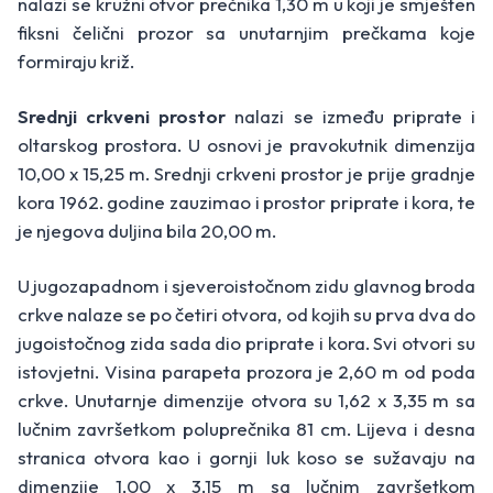
nalazi se kružni otvor prečnika 1,30 m u koji je smješten
fiksni čelični prozor sa unutarnjim prečkama koje
formiraju križ.
Srednji crkveni prostor
nalazi se između priprate i
oltarskog prostora. U osnovi je pravokutnik dimenzija
10,00 x 15,25 m. Srednji crkveni prostor je prije gradnje
kora 1962. godine zauzimao i prostor priprate i kora, te
je njegova duljina bila 20,00 m.
U jugozapadnom i sjeveroistočnom zidu glavnog broda
crkve nalaze se po četiri otvora, od kojih su prva dva do
jugoistočnog zida sada dio priprate i kora. Svi otvori su
istovjetni. Visina parapeta prozora je 2,60 m od poda
crkve. Unutarnje dimenzije otvora su 1,62 x 3,35 m sa
lučnim završetkom poluprečnika 81 cm. Lijeva i desna
stranica otvora kao i gornji luk koso se sužavaju na
dimenzije 1,00 x 3,15 m sa lučnim završetkom