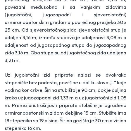
povezani međusobno i sa vanjskim zidovima
(jugoistočni, jugozapadni i sjeveroistočni)
armiranobetonskim gredama poprečnog presjeka 30 x
25 cm. Od sjeveroistočnog zida sjeveroistočni stup je
udaljen 3,16 m, između stupova je udaljenost 3,08 m a
udaljenost od jugozapadnog stupa do jugozapadnog
zida 3,16 m. Oba stupa su od jugoistočnog zida udaljena
3,21 m.
Uz jugoistočni zid priprate nalazi se dvokrako
stepenište bez podesta, površine u obliku slova „L“ koje
vodi na kor crkve. Širina stubišta je 90 cm, dok je duljina
kraka uz jugozapadni zid 1,33 m a uz jugoistočni zid 1,05
m. Prema unutrašnjosti priprate stubište je ograđeno
armiranobetonskim zidom debljine 15 cm. Stubište ima
18 stepenika sa 19 visina. Širina gazišta je 30 cm a visina
stepenika 16 cm.