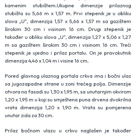
kamenim stubištem.Ukupne dimenzije prilaznog
stubišta su 5,66 m x 1,57 m. Prvi stepenik je u obliku
slova „U“, dimenzija 1,57 x 5,66 x 1,57 m sa gazištem
širokim 30 cm i visinom 16 cm. Drugi stepenik je
također u obliku slova „U“, dimenzija 1,27 x 5,06 x 1,27
m sa gazištem širokim 30 cm i visinom 16 cm. Treći
stepenik je ujedno i prilaz portalu. On je pravokutnik
dimenzija 4,46 x 1,04 m i visine 16 cm.
Pored glavnog ulaznog portala crkva ima i bočni ulaz
sa jugozapadne strane u zoni trećeg polja. Dimenzije
otvora na fasadi su 1,30 x 1,95 m, sa unutarnjim okvirom
1,20 x 1,95 m u koji su smještena puna drvena dvokrilna
vrata dimenzija 1,20 x 1,90 m. Vrata su pomjerena
unutar zida za 30 cm.
Prilaz bočnom ulazu u crkvu naglašen je također