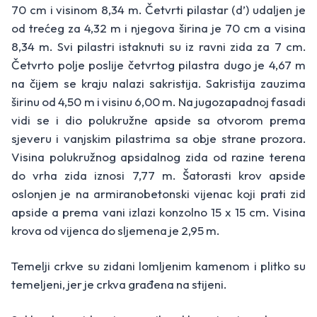
70 cm i visinom 8,34 m. Četvrti pilastar (d’) udaljen je
od trećeg za 4,32 m i njegova širina je 70 cm a visina
8,34 m. Svi pilastri istaknuti su iz ravni zida za 7 cm.
Četvrto polje poslije četvrtog pilastra dugo je 4,67 m
na čijem se kraju nalazi sakristija. Sakristija zauzima
širinu od 4,50 m i visinu 6,00 m. Na jugozapadnoj fasadi
vidi se i dio polukružne apside sa otvorom prema
sjeveru i vanjskim pilastrima sa obje strane prozora.
Visina polukružnog apsidalnog zida od razine terena
do vrha zida iznosi 7,77 m. Šatorasti krov apside
oslonjen je na armiranobetonski vijenac koji prati zid
apside a prema vani izlazi konzolno 15 x 15 cm. Visina
krova od vijenca do sljemena je 2,95 m.
Temelji crkve su zidani lomljenim kamenom i plitko su
temeljeni, jer je crkva građena na stijeni.