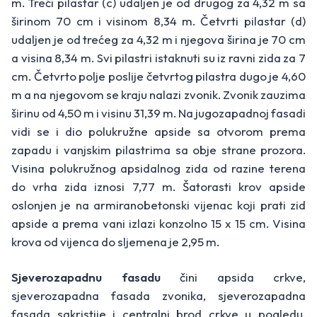
m. Treći pilastar (c) udaljen je od drugog za 4,32 m sa
širinom 70 cm i visinom 8,34 m. Četvrti pilastar (d)
udaljen je od trećeg za 4,32 m i njegova širina je 70 cm
a visina 8,34 m. Svi pilastri istaknuti su iz ravni zida za 7
cm. Četvrto polje poslije četvrtog pilastra dugo je 4,60
m a na njegovom se kraju nalazi zvonik. Zvonik zauzima
širinu od 4,50 m i visinu 31,39 m. Na jugozapadnoj fasadi
vidi se i dio polukružne apside sa otvorom prema
zapadu i vanjskim pilastrima sa obje strane prozora.
Visina polukružnog apsidalnog zida od razine terena
do vrha zida iznosi 7,77 m. Šatorasti krov apside
oslonjen je na armiranobetonski vijenac koji prati zid
apside a prema vani izlazi konzolno 15 x 15 cm. Visina
krova od vijenca do sljemena je 2,95 m.
Sjeverozapadnu fasadu
čini apsida crkve,
sjeverozapadna fasada zvonika, sjeverozapadna
fasada sakristije i centralni brod crkve u pogledu.