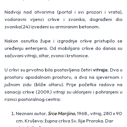
Nadvoji nad otvorima (portal i svi prozori i vrata),
vodoravni vijenci crkve i zvonika, dograđeni dio
zvonika(24) izvedeni su armiranim betonom.
Nakon osnutka župe i izgradnje crkve pristupilo se
uređenju enterijera. Od mobilijara crkve do danas su
sačuvani vitraji, oltar, zvono i krstionice.
U crkvi su prvotno bila postavljena četiri
vitraja
. Dva u
prostoru apsidalnom prostoru, a dva na sjevernom i
južnom zidu (bliže oltaru). Prije početka radova na
sanaciji crkve (2009.) vitraji su uklonjeni i pohranjeni u
riznici pastoralnog centra:
Neznani autor,
Srce Marijino
, 1968., vitraj, 280 x 90
cm. Kruševo: župna crkva Sv. Ilije Proroka. Dar