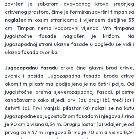
završen je zabatom dvovodnog krova srednjeg
crkvenog prostora, čime je formiran završni timpan sa
naglašenim kosim stranicama i vijencem debljine 33
cm. Timpan nema vodoravni vijenac. Vrh timpana
jugoistočne fasade naglašen je križom. Na
jugozapadnoj strani ulazne fasade u pogledu se vidi i
ulazna fasada zvonika.
Jugozapadnu fasadu
crkve čine glavni brod crkve,
zvonik i apsida. Jugozapadna fasada broda crkve
okomitim pilastrima podijeljena je na četiri polja. Od
jugoistočne prema sjeverozapadnoj fasadi, pilastre
označavamo kako slijedi: prvi (a); drugi (b); treći (c) i
četvrti (d). Prvi vanjski pilastar (a) nalazi se na kutu
jugozapadne sa jugoistočnom fasadom i njegova širina
je 90 cm a visina 8,34 m. Drugi pilastar (b) udaljen je od
prvog za 4,47 m i njegova širina je 70 cm a visina 8,34