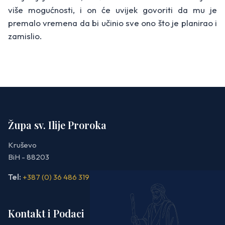
više mogućnosti, i on će uvijek govoriti da mu je
premalo vremena da bi učinio sve ono što je planirao i
zamislio.
Župa sv. Ilije Proroka
Kruševo
BiH - 88203
Tel:
+387 (0) 36 486 319
Kontakt i Podaci