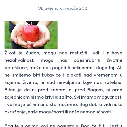
Objavljeno: 6. veljače 2021.
Život je čudan, mogu nas rastužiti ljudi i njihova
nezahvalnost, mogu nas obeshra­briti životne
poteškoće, može nas pogoditi neki nemili događaj. Ali
ne smijemo biti kukavice i plakati nad vremenom u
kojemu živimo, ni nad nevoljama koje nas zateknu.
Bitno je da ni pred sobom, ni pred Bogom, ni pred
zajednicom nismo krivi ni za što. Svi imamo mogućnosti
i važno je učiniti ono što možemo. Bog dobro vidi naše
okruženje, naše mogućnosti ili naše nemogućnosti.
Bog je s onima koji ne posustaju. Bog će biti i jest s