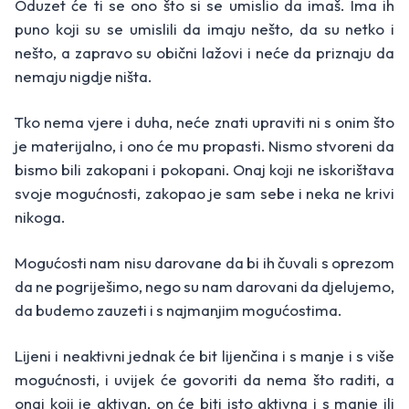
Oduzet će ti se ono što si se umislio da imaš. Ima ih
puno koji su se umislili da imaju nešto, da su netko i
nešto, a zapravo su obični lažovi i neće da priznaju da
nemaju nigdje ništa.
Tko nema vjere i duha, neće znati upraviti ni s onim što
je materijalno, i ono će mu propasti. Nismo stvoreni da
bismo bili zakopani i pokopani. Onaj koji ne iskorištava
svoje mogućnosti, zakopao je sam sebe i neka ne krivi
nikoga.
Mogućosti nam nisu darovane da bi ih čuvali s oprezom
da ne pogriješimo, nego su nam darovani da djelujemo,
da budemo zauzeti i s najmanjim mogućostima.
Lijeni i neaktivni jednak će bit lijenčina i s manje i s više
mogućnosti, i uvijek će govoriti da nema što raditi, a
onaj koji je aktivan, on će biti isto aktivna i s manje ili