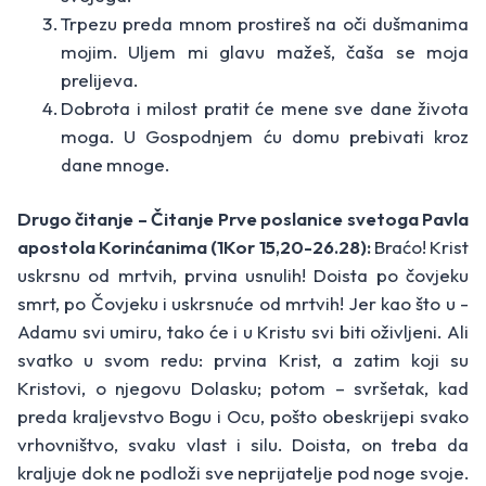
Trpezu preda mnom prostireš na oči dušmanima
mojim. Uljem mi glavu mažeš, čaša se moja
prelijeva.
Dobrota i milost pratit će mene sve dane života
moga. U Gospodnjem ću domu prebivati kroz
dane mnoge.
Drugo čitanje – Čitanje Prve poslanice svetoga Pavla
apostola Korinćanima (1Kor 15,20-26.28):
Braćo! Krist
uskrsnu od mrtvih, prvina usnulih! Doista po čovjeku
smrt, po Čovjeku i uskrsnuće od mrtvih! Jer kao što u ­
Adamu svi umiru, tako će i u Kristu svi biti oživljeni. Ali
svatko u svom redu: prvina Krist, a zatim koji su
Kristovi, o njegovu Dolasku; potom – svršetak, kad
preda kraljevstvo Bogu i Ocu, pošto obeskrijepi svako
vrhovništvo, svaku vlast i silu. Doista, on treba da
kraljuje dok ne podloži sve neprijatelje pod noge svoje.