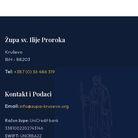
Župa sv. Ilije Proroka
Kruševo
BiH - 88203
Tel:
+387 (0) 36 486 319
Kontakt i Podaci
Email:
info@zupa-krusevo.org
Račun župe:
UniCredit bank
3381002202743146
SWIFT:
UNCRBA22