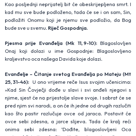
Kao posljednji neprijatelj bit će obes­krijepljena smrt. I
kad mu sve bude podlo­ženo, tada će se i on sam, Sin,
podložiti Onomu koji je njemu sve podložio, da Bog
bude sve u svemu.
Riječ Gospodnja.
Pjesma prije Evanđelja (Mk 11, 9-10):
Blagoslovljen
Onaj koji dolazi u ime Gospodnje: Blagoslovljeno
kraljevstvo oca našega Davida koje dolazi.
Evanđelje –
Čitanje svetog Evanđelja po Mateju
(Mt
25, 31-46):
U ono vrijeme reče Isus svojim učenicima:
»Kad Sin Čovječji dođe u slavi i svi anđeli njegovi s
njime, sjest će na prijestolje slave svoje. I sabrat će se
pred njim svi narodi, a on će ih jedne od drugih razlučiti
kao što pastir razlučuje ovce od jaraca. Postavit će
ovce sebi zdesna, a jarce slijeva. Tada će kralj reći
onima sebi zdesna: ’Dođite, blagoslovljeni Oca