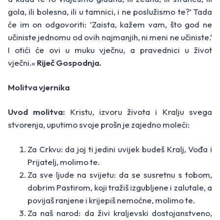
gola, ili bolesna, ili u tamnici, i ne poslužismo te?’ Tada
će im on odgovoriti: ­’Zaista, kažem vam, što god ne
učiniste jednomu od ovih najmanjih, ni meni ne učiniste.’
I otići će ovi u muku vječnu, a pravednici u život
vječni.«
Riječ Gospodnja.
Molitva vjernika
Uvod molitva:
Kristu, izvoru života i Kralju svega
stvorenja, uputimo svoje prošn je zajedno moleći:
Za Crkvu: da joj ti jedini uvijek budeš Kralj, Vođa i
Prijatelj, molimo te.
Za sve ljude na svijetu: da se susretnu s tobom,
dobrim Pastirom, koji tražiš izgubljene i zalutale, a
povijaš ranjene i krijepiš nemoćne, molimo te.
Za naš narod: da živi kraljevski dostojanstveno,