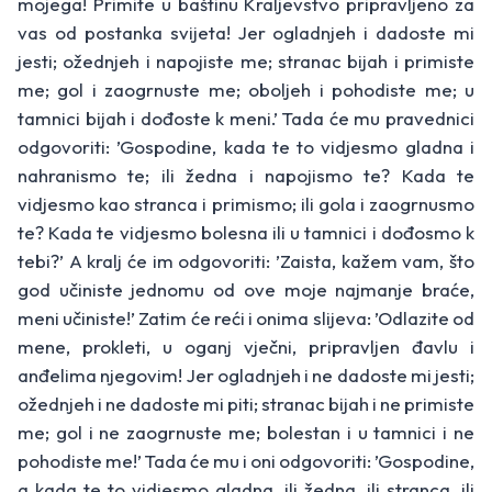
mojega! Primite u ­baštinu Kraljevstvo pripra­vljeno za
vas od ­postanka svijeta! Jer ogladnjeh i dadoste mi
jesti; ože­dnjeh i napojiste me; stranac bijah i primiste
me; gol i zaogrnuste me; oboljeh i pohodiste me; u
tamnici bijah i dođoste k meni.’ Tada će mu pravednici
odgovoriti: ’Gospodine, kada te to vidjesmo gladna i
nahranismo te; ili žedna i napojismo te? Kada te
vidjesmo kao stranca i primismo; ili gola i ­zaogrnusmo
te? Kada te vidjesmo bolesna ili u tamnici i dođosmo k
tebi?’ A kralj će im odgovoriti: ’Zaista, kažem vam, što
god učiniste jednomu od ove moje najmanje braće,
meni učiniste!’ Zatim će reći i onima slijeva: ’Odlazite od
mene, prokleti, u oganj vječni, pripravljen đavlu i
anđelima njegovim! Jer ogladnjeh i ne dadoste mi jesti;
ožednjeh i ne dadoste mi piti; stranac bijah i ne primiste
me; gol i ne zaogrnuste me; bolestan i u tamnici i ne
pohodiste me!’ Tada će mu i oni odgovoriti: ’Gospodine,
a kada te to vidjesmo gladna, ili žedna, ili stranca, ili