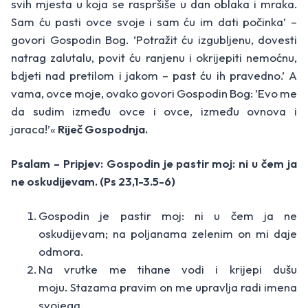
svih mjesta u koja se raspršiše u dan oblaka i mraka.
Sam ću pasti ovce svoje i sam ću im dati počinka’ –
govori Gospodin Bog. ’Potražit ću izgubljenu, dovesti
natrag zalutalu, povit ću ranjenu i okrijepiti nemoćnu,
bdjeti nad pretilom i jakom – past ću ih pravedno.’ A
vama, ovce moje, ovako govori Gospodin Bog: ’Evo me
da sudim između ovce i ovce, između ovnova i
jaraca!’«
Riječ Gospodnja.
Psalam – Pripjev: Gospodin je pastir moj: ni u čem ja
ne oskudijevam. (Ps 23,1-3.5-6)
Gospodin je pastir moj: ni u čem ja ne
oskudijevam; na poljanama zelenim on mi daje
odmora.
Na vrutke me tihane vodi i krijepi dušu
moju. Stazama pravim on me upravlja radi imena
svojega.