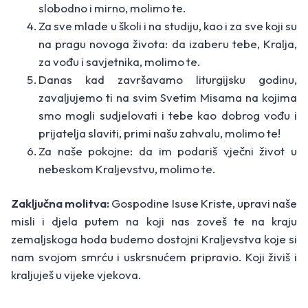
slobodno i mirno, molimo te.
Za sve mlade u školi i na studiju, kao i za sve koji su
na pragu novoga života: da izaberu tebe, Kralja,
za vođu i savjetnika, molimo te.
Danas kad završavamo liturgijsku godinu,
zavaljujemo ti na svim Svetim Misama na kojima
smo mogli sudjelovati i tebe kao dobrog vođu i
prijatelja slaviti, primi našu zahvalu, molimo te!
Za naše pokojne: da im podariš vječni život u
nebeskom Kraljevstvu, molimo te.
Zaključna molitva:
Gospodine Isuse Kriste, upravi naše
misli i djela putem na koji nas zoveš te na kraju
zemaljskoga hoda budemo dostojni Kraljevstva koje si
nam svojom smrću i uskrsnućem pripravio. Koji živiš i
kraljuješ u vijeke vjekova.