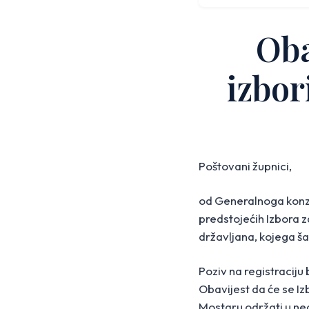
Oba
izbor
Poštovani župnici,
od Generalnoga konzu
predstojećih Izbora 
državljana, kojega šal
Poziv na registraciju
Obavijest da će se I
Mostaru održati u ne