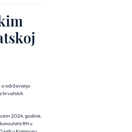
čkim
atskoj
t o održavanju
 hrvatskih
sincem 2024. godine,
 konzulata RH u
00 sati u Kampusu