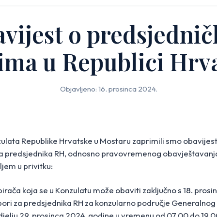
vijest o predsjedni
ima u Republici Hrv
Objavljeno: 16. prosinca 2024.
lata Republike Hrvatske u Mostaru zaprimili smo obavijes
za predsjednika RH, odnosno pravovremenog obavještavanja
jem u privitku:
 birača koja se u Konzulatu može obaviti zaključno s 18. pro
zbori za predsjednika RH za konzularno područje Generalnog
djelju 29. prosinca 2024. godine u vremenu od 07.00 do 19.