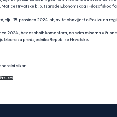
, Matice Hrvatske b. b. (zgrade Ekonomskog i Filozofskog fa
jelju, 15. prosinca 2024. objavite obavijest o Pozivu na regi
osinca 2024., bez osobnih komentara, na svim misama u župne
ju Izbora za predsjednika Republike Hrvatske.
neralni vikar
Preuzmi