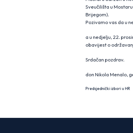
Sveučilišta u Mostaru
Brijegom).
Pozivamo vas da u ned
a u nedjelju, 22. pr
obavijest o održavan
Srdačan pozdrav.
don Nikola Menalo, ge
Predsjednički izbori u HR