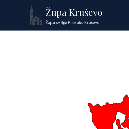
Skip
Župa Kruševo
to
content
Župa sv. Ilije Proroka Kruševo