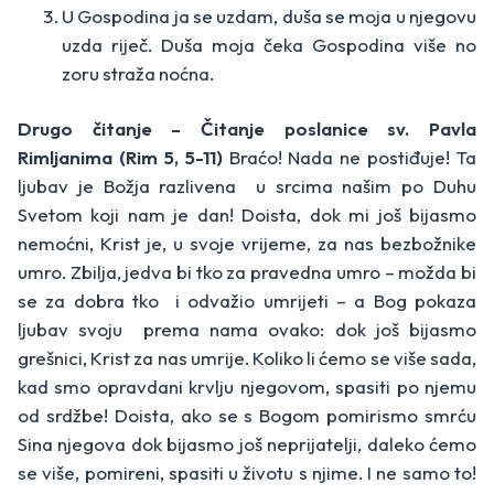
U Gospodina ja se uzdam, duša se moja u njegovu
uzda riječ. Duša moja čeka Gospodina više no
zoru straža noćna.
Drugo čitanje – Čitanje poslanice sv. Pavla
Rimljanima (Rim 5, 5-11)
Braćo! Nada ne postiđuje! Ta
ljubav je Božja razlivena u srcima našim po Duhu
Svetom koji nam je dan! Doista, dok mi još bijasmo
nemoćni, Krist je, u svoje vrijeme, za nas bezbožnike
umro. Zbilja, jedva bi tko za pravedna umro – možda bi
se za dobra tko i odvažio umrijeti – a Bog pokaza
ljubav svoju prema nama ovako: dok još bijasmo
grešnici, Krist za nas umrije. Koliko li ćemo se više sada,
kad smo opravdani krvlju njegovom, spasiti po njemu
od srdžbe! Doista, ako se s Bogom pomirismo smrću
Sina njegova dok bijasmo još neprijatelji, daleko ćemo
se više, pomireni, spasiti u životu s njime. I ne samo to!