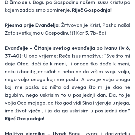
Dičimo se u Bogu po Gospodinu našem Isusu Kristu po
kojem zadobismo pomirenje.
Riječ Gospodnja!
Pjesma prije Evanđelja:
Žrtvovan je Krist, Pasha naša!
Zato svetkujmo u Gospodinu! (1 Kor 5, 7b-8a)
Evanđelje – Čitanje svetog evanđelja po Ivanu (Iv 6,
37-40):
U ono vrijeme: Reče Isus mnoštvu: “Sve što mi
daje Otac, doći će k meni, i onoga tko dođe k meni,
neću izbaciti; jer siđoh s neba ne da vršim svoju volju,
nego volju onoga koji me posla. A ovo je volja onoga
koji me posla: da ništa od svega što mi je dao ne
izgubim, nego uskrisim to u posljednji dan. Da, to je
volja Oca mojega, da tko god vidi Sina i vjeruje u njega,
ima život vječni, i ja da ga uskrisim u posljednji dan.”
Riječ Gospodnja!
Molitva vjernika – Uvod:
Bogu, izvoru i darivatelju