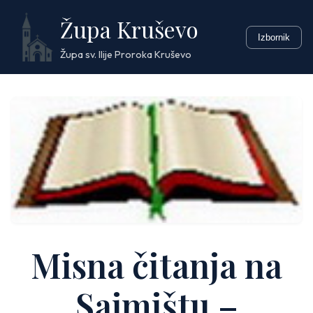
Skip
Župa Kruševo
to
Izbornik
content
Župa sv. Ilije Proroka Kruševo
Misna čitanja na
Sajmištu –