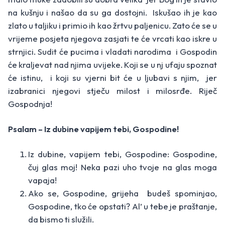
na kušnju i našao da su ga dostojni. Iskušao ih je kao
zlato u taljiku i primio ih kao žrtvu paljenicu. Zato će se u
vrijeme posjeta njegova zasjati te će vrcati kao iskre u
strnjici. Sudit će pucima i vladati narodima i Gospodin
će kraljevat nad njima uvijeke. Koji se u nj ufaju spoznat
će istinu, i koji su vjerni bit će u ljubavi s njim, jer
izabranici njegovi stječu milost i milosrđe. Riječ
Gospodnja!
Psalam – Iz dubine vapijem tebi, Gospodine!
Iz dubine, vapijem tebi, Gospodine: Gospodine,
čuj glas moj! Neka pazi uho tvoje na glas moga
vapaja!
Ako se, Gospodine, grijeha budeš spominjao,
Gospodine, tko će opstati? Al’ u tebe je praštanje,
da bismo ti služili.