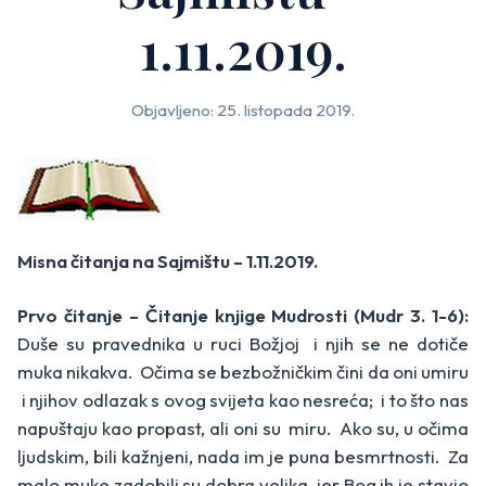
1.11.2019.
Objavljeno: 25. listopada 2019.
Misna čitanja na Sajmištu – 1.11.2019.
Prvo čitanje – Čitanje knjige Mudrosti (Mudr 3. 1-6):
Duše su pravednika u ruci Božjoj i njih se ne dotiče
muka nikakva. Očima se bezbožničkim čini da oni umiru
i njihov odlazak s ovog svijeta kao nesreća; i to što nas
napuštaju kao propast, ali oni su miru. Ako su, u očima
ljudskim, bili kažnjeni, nada im je puna besmrtnosti. Za
malo muke zadobili su dobra velika jer Bog ih je stavio