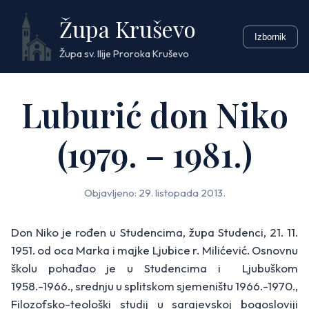
Skip
Župa Kruševo
to
Izbornik
content
Župa sv. Ilije Proroka Kruševo
Luburić don Niko
(1979. – 1981.)
Objavljeno: 29. listopada 2013.
Don Niko je rođen u Studencima, župa Studenci, 21. 11.
1951. od oca Marka i majke Ljubice r. Milićević. Osnovnu
školu pohađao je u Studencima i Ljubuškom
1958.-1966., srednju u splitskom sjemeništu 1966.-1970.,
Filozofsko-teološki studij u sarajevskoj bogosloviji