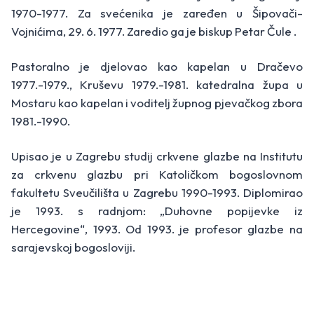
1970-1977. Za svećenika je zaređen u Šipovači-
Vojnićima, 29. 6. 1977. Zaredio ga je biskup Petar Čule .
Pastoralno je djelovao kao kapelan u Dračevo
1977.-1979., Kruševu 1979.-1981. katedralna župa u
Mostaru kao kapelan i voditelj župnog pjevačkog zbora
1981.-1990.
Upisao je u Zagrebu studij crkvene glazbe na Institutu
za crkvenu glazbu pri Katoličkom bogoslovnom
fakultetu Sveučilišta u Zagrebu 1990-1993. Diplomirao
je 1993. s radnjom: „Duhovne popijevke iz
Hercegovine“, 1993. Od 1993. je profesor glazbe na
sarajevskoj bogosloviji.