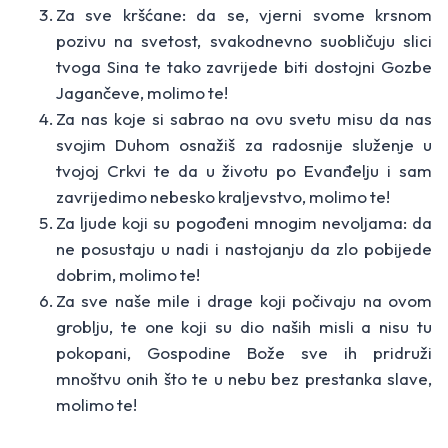
Za sve kršćane: da se, vjerni svome krsnom
pozivu na svetost, svakodnevno suobličuju slici
tvoga Sina te tako zavrijede biti dostojni Gozbe
Jagančeve, molimo te!
Za nas koje si sabrao na ovu svetu misu da nas
svojim Duhom osnažiš za radosnije služenje u
tvojoj Crkvi te da u životu po Evanđelju i sam
zavrijedimo nebesko kraljevstvo, molimo te!
Za ljude koji su pogođeni mnogim nevoljama: da
ne posustaju u nadi i nastojanju da zlo pobijede
dobrim, molimo te!
Za sve naše mile i drage koji počivaju na ovom
groblju, te one koji su dio naših misli a nisu tu
pokopani, Gospodine Bože sve ih pridruži
mnoštvu onih što te u nebu bez prestanka slave,
molimo te!