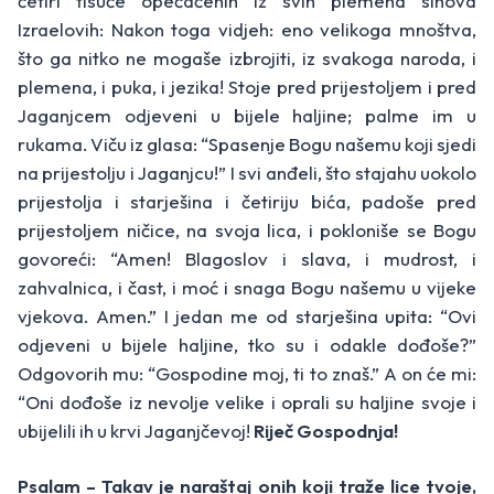
četiri tisuće opečaćenih iz svih plemena sinova
Izraelovih: Nakon toga vidjeh: eno velikoga mnoštva,
što ga nitko ne mogaše izbrojiti, iz svakoga naroda, i
plemena, i puka, i jezika! Stoje pred prijestoljem i pred
Jaganjcem odjeveni u bijele haljine; palme im u
rukama. Viču iz glasa: “Spasenje Bogu našemu koji sjedi
na prijestolju i Jaganjcu!” I svi anđeli, što stajahu uokolo
prijestolja i starješina i četiriju bića, padoše pred
prijestoljem ničice, na svoja lica, i pokloniše se Bogu
govoreći: “Amen! Blagoslov i slava, i mudrost, i
zahvalnica, i čast, i moć i snaga Bogu našemu u vijeke
vjekova. Amen.” I jedan me od starješina upita: “Ovi
odjeveni u bijele haljine, tko su i odakle dođoše?”
Odgovorih mu: “Gospodine moj, ti to znaš.” A on će mi:
“Oni dođoše iz nevolje velike i oprali su haljine svoje i
ubijelili ih u krvi Jaganjčevoj!
Riječ Gospodnja!
Psalam – Takav je naraštaj onih koji traže lice tvoje,