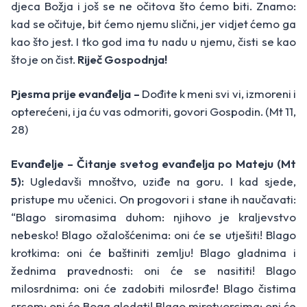
djeca Božja i još se ne očitova što ćemo biti. Znamo:
kad se očituje, bit ćemo njemu slični, jer vidjet ćemo ga
kao što jest. I tko god ima tu nadu u njemu, čisti se kao
što je on čist.
Riječ Gospodnja!
Pjesma prije evanđelja –
Dođite k meni svi vi, izmoreni i
opterećeni, i ja ću vas odmoriti, govori Gospodin. (Mt 11,
28)
Evanđelje – Čitanje svetog evanđelja po Mateju (Mt
5):
Ugledavši mnoštvo, uziđe na goru. I kad sjede,
pristupe mu učenici. On progovori i stane ih naučavati:
“Blago siromasima duhom: njihovo je kraljevstvo
nebesko! Blago ožalošćenima: oni će se utješiti! Blago
krotkima: oni će baštiniti zemlju! Blago gladnima i
žednima pravednosti: oni će se nasititi! Blago
milosrdnima: oni će zadobiti milosrđe! Blago čistima
srcem: oni će Boga gledati! Blago mirotvorcima: oni će