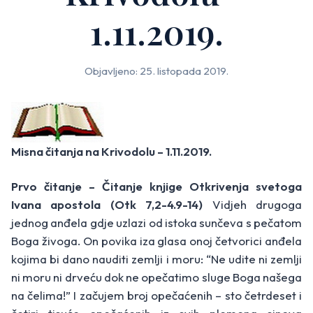
1.11.2019.
Objavljeno: 25. listopada 2019.
Misna čitanja na Krivodolu – 1.11.2019.
Prvo čitanje – Čitanje knjige Otkrivenja svetoga
Ivana apostola (Otk 7,2-4.9-14)
Vidjeh drugoga
jednog anđela gdje uzlazi od istoka sunčeva s pečatom
Boga živoga. On povika iza glasa onoj četvorici anđela
kojima bi dano nauditi zemlji i moru: “Ne udite ni zemlji
ni moru ni drveću dok ne opečatimo sluge Boga našega
na čelima!” I začujem broj opečaćenih – sto četrdeset i