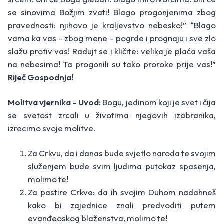
se sinovima Božjim zvati! Blago progonjenima zbog
pravednosti: njihovo je kraljevstvo nebesko!” “Blago
vama ka vas – zbog mene – pogrde i prognaju i sve zlo
slažu protiv vas! Radujt se i kličite: velika je plaća vaša
na nebesima! Ta progonili su tako proroke prije vas!”
Riječ Gospodnja!
Molitva vjernika – Uvod:
Bogu, jedinom koji je svet i čija
se svetost zrcali u životima njegovih izabranika,
izrecimo svoje molitve.
Za Crkvu, da i danas bude svjetlo naroda te svojim
služenjem bude svim ljudima putokaz spasenja,
molimo te!
Za pastire Crkve: da ih svojim Duhom nadahneš
kako bi zajednice znali predvoditi putem
evanđeoskog blaženstva, molimo te!