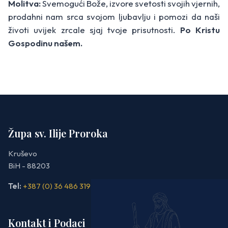
Molitva:
Svemogući Bože, izvore svetosti svojih vjernih,
prodahni nam srca svojom ljubavlju i pomozi da naši
životi uvijek zrcale sjaj tvoje prisutnosti.
Po Kristu
Gospodinu našem.
Župa sv. Ilije Proroka
Kruševo
BiH - 88203
Tel:
+387 (0) 36 486 319
Kontakt i Podaci