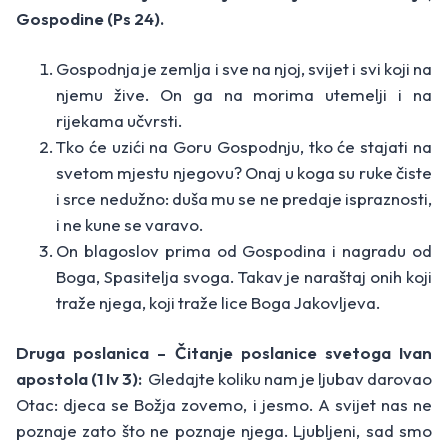
Gospodine (Ps 24).
Gospodnja je zemlja i sve na njoj, svijet i svi koji na
njemu žive. On ga na morima utemelji i na
rijekama učvrsti.
Tko će uzići na Goru Gospodnju, tko će stajati na
svetom mjestu njegovu? Onaj u koga su ruke čiste
i srce nedužno: duša mu se ne predaje ispraznosti,
i ne kune se varavo.
On blagoslov prima od Gospodina i nagradu od
Boga, Spasitelja svoga. Takav je naraštaj onih koji
traže njega, koji traže lice Boga Jakovljeva.
Druga poslanica – Čitanje poslanice svetoga Ivan
apostola (1 Iv 3):
Gledajte koliku nam je ljubav darovao
Otac: djeca se Božja zovemo, i jesmo. A svijet nas ne
poznaje zato što ne poznaje njega. Ljubljeni, sad smo