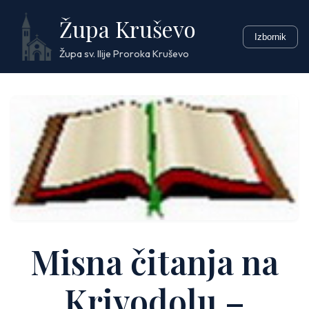
Skip
Župa Kruševo
to
Izbornik
content
Župa sv. Ilije Proroka Kruševo
Misna čitanja na
Krivodolu –