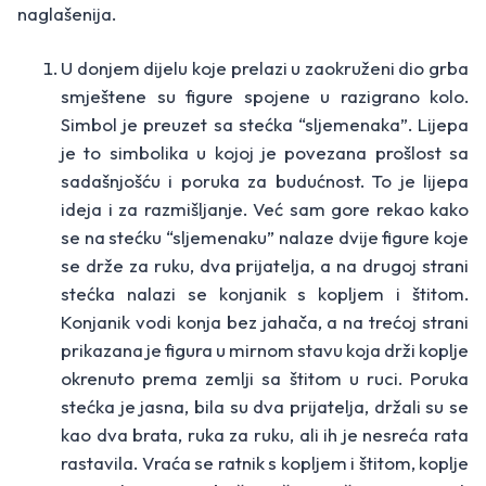
naglašenija.
U donjem dijelu koje prelazi u zaokruženi dio grba
smještene su figure spojene u razigrano kolo.
Simbol je preuzet sa stećka “sljemenaka”. Lijepa
je to simbolika u kojoj je povezana prošlost sa
sadašnjošću i poruka za budućnost. To je lijepa
ideja i za razmišljanje. Već sam gore rekao kako
se na stećku “sljemenaku” nalaze dvije figure koje
se drže za ruku, dva prijatelja, a na drugoj strani
stećka nalazi se konjanik s kopljem i štitom.
Konjanik vodi konja bez jahača, a na trećoj strani
prikazana je figura u mirnom stavu koja drži koplje
okrenuto prema zemlji sa štitom u ruci. Poruka
stećka je jasna, bila su dva prijatelja, držali su se
kao dva brata, ruka za ruku, ali ih je nesreća rata
rastavila. Vraća se ratnik s kopljem i štitom, koplje