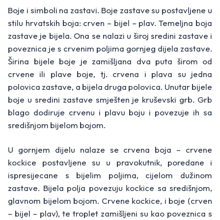
Boje i simboli na zastavi. Boje zastave su postavljene u
stilu hrvatskih boja: crven – bijel – plav. Temeljna boja
zastave je bijela. Ona se nalazi u široj sredini zastave i
poveznica je s crvenim poljima gornjeg dijela zastave.
Širina bijele boje je zamišljana dva puta širom od
crvene ili plave boje, tj. crvena i plava su jedna
polovica zastave, a bijela druga polovica. Unutar bijele
boje u sredini zastave smješten je kruševski grb. Grb
blago dodiruje crvenu i plavu boju i povezuje ih sa
središnjom bijelom bojom.
U gornjem dijelu nalaze se crvena boja – crvene
kockice postavljene su u pravokutnik, poredane i
ispresijecane s bijelim poljima, cijelom dužinom
zastave. Bijela polja povezuju kockice sa središnjom,
glavnom bijelom bojom. Crvene kockice, i boje (crven
– bijel – plav), te troplet zamišljeni su kao poveznica s