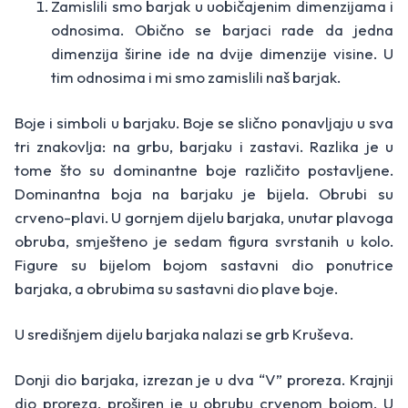
Zamislili smo barjak u uobičajenim dimenzijama i
odnosima. Obično se barjaci rade da jedna
dimenzija širine ide na dvije dimenzije visine. U
tim odnosima i mi smo zamislili naš barjak.
Boje i simboli u barjaku. Boje se slično ponavljaju u sva
tri znakovlja: na grbu, barjaku i zastavi. Razlika je u
tome što su dominantne boje različito postavljene.
Dominantna boja na barjaku je bijela. Obrubi su
crveno-plavi. U gornjem dijelu barjaka, unutar plavoga
obruba, smješteno je sedam figura svrstanih u kolo.
Figure su bijelom bojom sastavni dio ponutrice
barjaka, a obrubima su sastavni dio plave boje.
U središnjem dijelu barjaka nalazi se grb Kruševa.
Donji dio barjaka, izrezan je u dva “V” proreza. Krajnji
dio proreza, proširen je u obrubu crvenom bojom. U