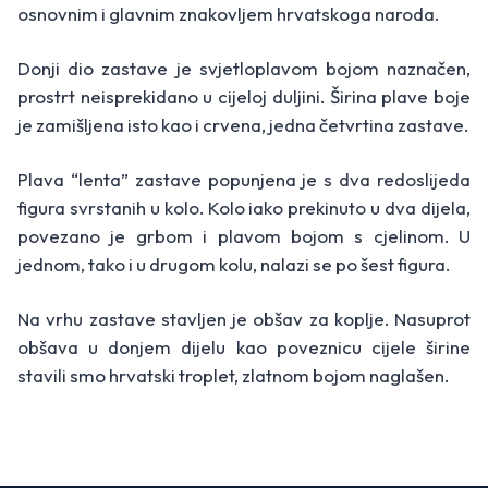
osnovnim i glavnim znakovljem hrvatskoga naroda.
Donji dio zastave je svjetloplavom bojom naznačen,
prostrt neisprekidano u cijeloj duljini. Širina plave boje
je zamišljena isto kao i crvena, jedna četvrtina zastave.
Plava “lenta” zastave popunjena je s dva redoslijeda
figura svrstanih u kolo. Kolo iako prekinuto u dva dijela,
povezano je grbom i plavom bojom s cjelinom. U
jednom, tako i u drugom kolu, nalazi se po šest figura.
Na vrhu zastave stavljen je obšav za koplje. Nasuprot
obšava u donjem dijelu kao poveznicu cijele širine
stavili smo hrvatski troplet, zlatnom bojom naglašen.