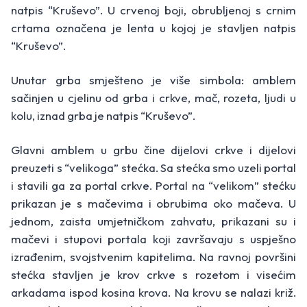
natpis “Kruševo”. U crvenoj boji, obrubljenoj s crnim
crtama označena je lenta u kojoj je stavljen natpis
“Kruševo”.
Unutar grba smješteno je više simbola: amblem
sačinjen u cjelinu od grba i crkve, mač, rozeta, ljudi u
kolu, iznad grba je natpis “Kruševo”.
Glavni amblem u grbu čine dijelovi crkve i dijelovi
preuzeti s “velikoga” stećka. Sa stećka smo uzeli portal
i stavili ga za portal crkve. Portal na “velikom” stećku
prikazan je s mačevima i obrubima oko mačeva. U
jednom, zaista umjetničkom zahvatu, prikazani su i
mačevi i stupovi portala koji završavaju s uspješno
izrađenim, svojstvenim kapitelima. Na ravnoj površini
stećka stavljen je krov crkve s rozetom i visećim
arkadama ispod kosina krova. Na krovu se nalazi križ.