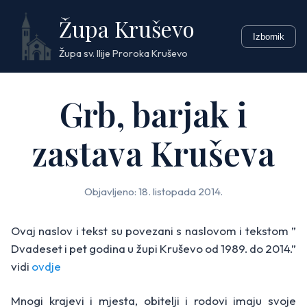
Skip
Župa Kruševo
to
Izbornik
content
Župa sv. Ilije Proroka Kruševo
Grb, barjak i
zastava Kruševa
Objavljeno: 18. listopada 2014.
Ovaj naslov i tekst su povezani s naslovom i tekstom ”
Dvadeset i pet godina u župi Kruševo od 1989. do 2014.”
vidi
ovdje
Mnogi krajevi i mjesta, obitelji i rodovi imaju svoje