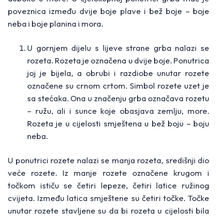
poveznica između dvije boje plave i bež boje – boje
neba i boje planina i mora.
U gornjem dijelu s lijeve strane grba nalazi se
rozeta. Rozeta je označena u dvije boje. Ponutrica
joj je bijela, a obrubi i razdiobe unutar rozete
označene su crnom crtom. Simbol rozete uzet je
sa stećaka. Ona u značenju grba označava rozetu
– ružu, ali i sunce koje obasjava zemlju, more.
Rozeta je u cijelosti smještena u bež boju – boju
neba.
U ponutrici rozete nalazi se manja rozeta, središnji dio
veće rozete. Iz manje rozete označene krugom i
točkom ističu se četiri lepeze, četiri latice ružinog
cvijeta. Između latica smještene su četiri točke. Točke
unutar rozete stavljene su da bi rozeta u cijelosti bila