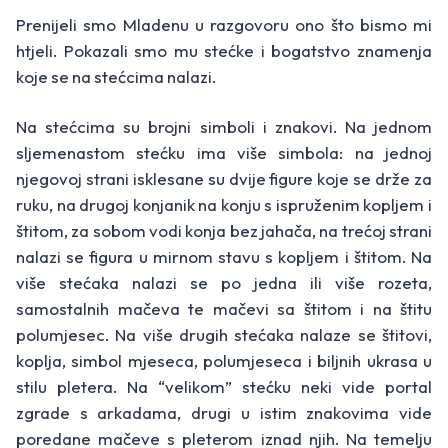
Prenijeli smo Mladenu u razgovoru ono što bismo mi
htjeli. Pokazali smo mu stećke i bogatstvo znamenja
koje se na stećcima nalazi.
Na stećcima su brojni simboli i znakovi. Na jednom
sljemenastom stećku ima više simbola: na jednoj
njegovoj strani isklesane su dvije figure koje se drže za
ruku, na drugoj konjanik na konju s ispruženim kopljem i
štitom, za sobom vodi konja bez jahača, na trećoj strani
nalazi se figura u mirnom stavu s kopljem i štitom. Na
više stećaka nalazi se po jedna ili više rozeta,
samostalnih mačeva te mačevi sa štitom i na štitu
polumjesec. Na više drugih stećaka nalaze se štitovi,
koplja, simbol mjeseca, polumjeseca i biljnih ukrasa u
stilu pletera. Na “velikom” stećku neki vide portal
zgrade s arkadama, drugi u istim znakovima vide
poredane mačeve s pleterom iznad njih. Na temelju