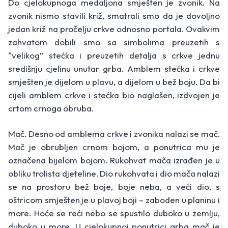
Do cjelokupnoga medaljona smješten je zvonik. Na
zvonik nismo stavili križ, smatrali smo da je dovoljno
jedan križ na pročelju crkve odnosno portala. Ovakvim
zahvatom dobili smo sa simbolima preuzetih s
“velikog” stećka i preuzetih detalja s crkve jednu
središnju cjelinu unutar grba. Amblem stećka i crkve
smješten je dijelom u plavu, a dijelom u bež boju. Da bi
cijeli amblem crkve i stećka bio naglašen, izdvojen je
crtom crnoga obruba.
Mač. Desno od amblema crkve i zvonika nalazi se mač.
Mač je obrubljen crnom bojom, a ponutrica mu je
označena bijelom bojom. Rukohvat mača izrađen je u
obliku trolista djeteline. Dio rukohvata i dio mača nalazi
se na prostoru bež boje, boje neba, a veći dio, s
oštricom smješten je u plavoj boji – zaboden u planinu i
more. Hoće se reći nebo se spustilo duboko u zemlju,
duboko u more. U cjelokupnoj ponutrici grba mač je