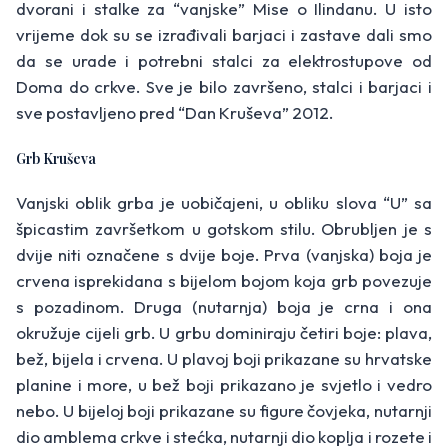
dvorani i stalke za “vanjske” Mise o Ilindanu. U isto
vrijeme dok su se izrađivali barjaci i zastave dali smo
da se urade i potrebni stalci za elektrostupove od
Doma do crkve. Sve je bilo završeno, stalci i barjaci i
sve postavljeno pred “Dan Kruševa” 2012.
Grb Kruševa
Vanjski oblik grba je uobičajeni, u obliku slova “U” sa
špicastim završetkom u gotskom stilu. Obrubljen je s
dvije niti označene s dvije boje. Prva (vanjska) boja je
crvena isprekidana s bijelom bojom koja grb povezuje
s pozadinom. Druga (nutarnja) boja je crna i ona
okružuje cijeli grb. U grbu dominiraju četiri boje: plava,
bež, bijela i crvena. U plavoj boji prikazane su hrvatske
planine i more, u bež boji prikazano je svjetlo i vedro
nebo. U bijeloj boji prikazane su figure čovjeka, nutarnji
dio amblema crkve i stećka, nutarnji dio koplja i rozete i