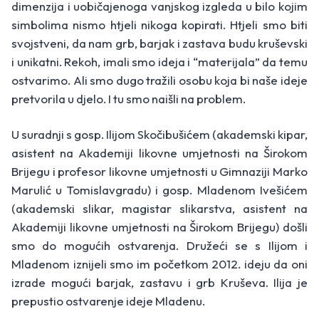
dimenzija i uobičajenoga vanjskog izgleda u bilo kojim
simbolima nismo htjeli nikoga kopirati. Htjeli smo biti
svojstveni, da nam grb, barjak i zastava budu kruševski
i unikatni. Rekoh, imali smo ideja i “materijala” da temu
ostvarimo. Ali smo dugo tražili osobu koja bi naše ideje
pretvorila u djelo. I tu smo naišli na problem.
U suradnji s gosp. Ilijom Skočibušićem (akademski kipar,
asistent na Akademiji likovne umjetnosti na Širokom
Brijegu i profesor likovne umjetnosti u Gimnaziji Marko
Marulić u Tomislavgradu) i gosp. Mladenom Ivešićem
(akademski slikar, magistar slikarstva, asistent na
Akademiji likovne umjetnosti na Širokom Brijegu) došli
smo do mogućih ostvarenja. Družeći se s Ilijom i
Mladenom iznijeli smo im početkom 2012. ideju da oni
izrade mogući barjak, zastavu i grb Kruševa. Ilija je
prepustio ostvarenje ideje Mladenu.