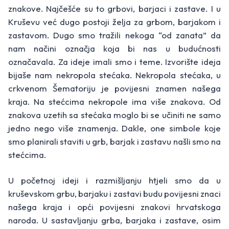
znakove. Najčešće su to grbovi, barjaci i zastave. I u
Kruševu već dugo postoji želja za grbom, barjakom i
zastavom. Dugo smo tražili nekoga “od zanata” da
nam načini označja koja bi nas u budućnosti
označavala. Za ideje imali smo i teme. Izvorište ideja
bijaše nam nekropola stećaka. Nekropola stećaka, u
crkvenom Šematoriju je povijesni znamen našega
kraja. Na stećcima nekropole ima više znakova. Od
znakova uzetih sa stećaka moglo bi se učiniti ne samo
jedno nego više znamenja. Dakle, one simbole koje
smo planirali staviti u grb, barjak i zastavu našli smo na
stećcima.
U početnoj ideji i razmišljanju htjeli smo da u
kruševskom grbu, barjaku i zastavi budu povijesni znaci
našega kraja i opći povijesni znakovi hrvatskoga
naroda. U sastavljanju grba, barjaka i zastave, osim