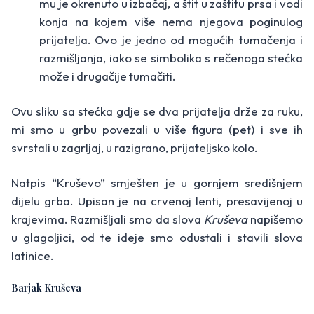
mu je okrenuto u izbačaj, a štit u zaštitu prsa i vodi
konja na kojem više nema njegova poginulog
prijatelja. Ovo je jedno od mogućih tumačenja i
razmišljanja, iako se simbolika s rečenoga stećka
može i drugačije tumačiti.
Ovu sliku sa stećka gdje se dva prijatelja drže za ruku,
mi smo u grbu povezali u više figura (pet) i sve ih
svrstali u zagrljaj, u razigrano, prijateljsko kolo.
Natpis “Kruševo” smješten je u gornjem središnjem
dijelu grba. Upisan je na crvenoj lenti, presavijenoj u
krajevima. Razmišljali smo da slova
Kruševa
napišemo
u glagoljici, od te ideje smo odustali i stavili slova
latinice.
Barjak Kruševa