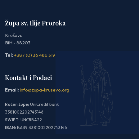
Župa sv. Ilije Proroka
Kruševo
BiH - 88203
Tel:
+387 (0) 36 486 319
Kontakt i Podaci
Email:
info@zupa-krusevo.org
Račun župe:
UniCredit bank
3381002202743146
SWIFT:
UNCRBA22
IBAN:
BA39 3381002202743146