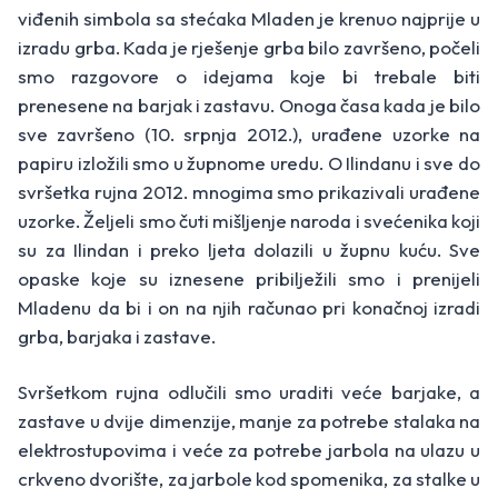
viđenih simbola sa stećaka Mladen je krenuo najprije u
izradu grba. Kada je rješenje grba bilo završeno, počeli
smo razgovore o idejama koje bi trebale biti
prenesene na barjak i zastavu. Onoga časa kada je bilo
sve završeno (10. srpnja 2012.), urađene uzorke na
papiru izložili smo u župnome uredu. O Ilindanu i sve do
svršetka rujna 2012. mnogima smo prikazivali urađene
uzorke. Željeli smo čuti mišljenje naroda i svećenika koji
su za Ilindan i preko ljeta dolazili u župnu kuću. Sve
opaske koje su iznesene pribilježili smo i prenijeli
Mladenu da bi i on na njih računao pri konačnoj izradi
grba, barjaka i zastave.
Svršetkom rujna odlučili smo uraditi veće barjake, a
zastave u dvije dimenzije, manje za potrebe stalaka na
elektrostupovima i veće za potrebe jarbola na ulazu u
crkveno dvorište, za jarbole kod spomenika, za stalke u