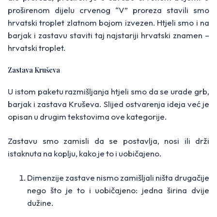
proširenom dijelu crvenog “V” proreza stavili smo
hrvatski troplet zlatnom bojom izvezen. Htjeli smo i na
barjak i zastavu staviti taj najstariji hrvatski znamen –
hrvatski troplet.
Zastava Kruševa
U istom paketu razmišljanja htjeli smo da se urade grb,
barjak i zastava Kruševa. Slijed ostvarenja ideja već je
opisan u drugim tekstovima ove kategorije.
Zastavu smo zamisli da se postavlja, nosi ili drži
istaknuta na koplju, kako je to i uobičajeno.
Dimenzije zastave nismo zamišljali ništa drugačije
nego što je to i uobičajeno: jedna širina dvije
dužine.