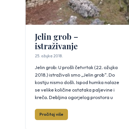
Jelin grob –
istraživanje
25. ožujka 2018.
Jelin grob: U prošli četvrtak (22. ožujka
2018.) istraživali smo „Jelin grob“. Do
kostiju nismo došli. Ispod humka nalaze
se velike količine ostataka paljevine i
kreča. Debljina ogorjelog prostora u
komadu je 30 x 30 centimetra, a dužina
do metar i pol. Okolo ogorjelog svuda
Pročitaj više
uokolo nalaze se velike količine sitnih i
većih komada kreča. O […]