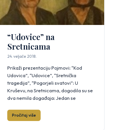
“Udovice” na
Sretnicama
24. veljače 2018.
Prikaži prezentaciju Pojmovi: “Kod
Udovica”, “Udovice”, “Sretnička
tragedija”, “Pogorjeli svatovi”: U
Kruševu, na Sretnicama, dogodila su se
dva nemila događaja: Jedan se
dogodio o Božiću 1945. i povezuje se uz
pojam „Udovice“ ili „Kod Udovica“,
Pročitaj više
drugi se dogodio 9.2.1938. i povezuje se
uz stradanje dvadeset i devet svatova