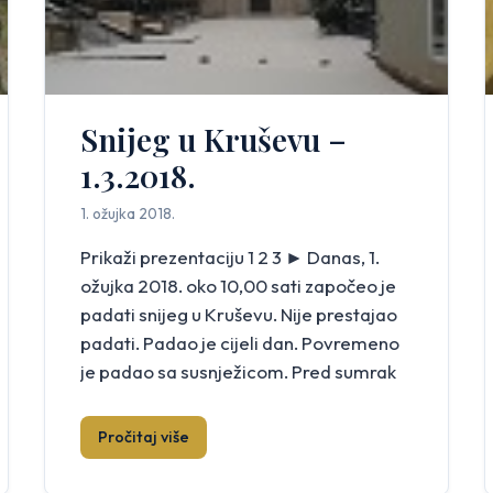
Snijeg u Kruševu –
1.3.2018.
1. ožujka 2018.
Prikaži prezentaciju 1 2 3 ► Danas, 1.
ožujka 2018. oko 10,00 sati započeo je
padati snijeg u Kruševu. Nije prestajao
padati. Padao je cijeli dan. Povremeno
je padao sa susnježicom. Pred sumrak
padajući sa susnježicom počeo se i
otapati.
Pročitaj više