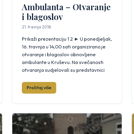
Ambulanta – Otvaranje
i blagoslov
21. travnja 2018.
Prikaži prezentaciju 1 2 ► U ponedjeljak,
16. travnja u 14,00 sati organizirano je
otvaranje i blagoslov obnovljene
ambulante u Kruševu. Na svečanosti
otvaranja sudjelovali su predstavnici
Doma zdravlja iz Mostara s ravnateljem
doktorom Mariom Kordićem,
Pročitaj više
predstavnici grada Mostara s
gradonačelnikom Ljubom Bešlićem,
predstavnici MZ Kruševo s
predsjednikom Savjeta MZ Željkom
Pušićem, predstavnici HDZ-a BiH […]