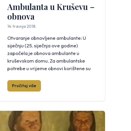
Ambulanta u Kruševu –
obnova
14. travnja 2018.
Otvaranje obnovljene ambulante: U
siječnju (25. siječnja ove godine)
započela je obnova ambulante u
kruševskom domu. Za ambulantske
potrebe u vrijeme obnovi korištene su
prostorija “Male škole”. Radovi na
obnovi su završeni. Preseljenje
Pročitaj više
ambulantskog inventara iz „Male škole“
u ambulantu obavljeno je 12. travnja.
Obnovljena ambulanta bit će otvorena i
blagoslovljena u ponedjeljak, 16.
travnja, u […]