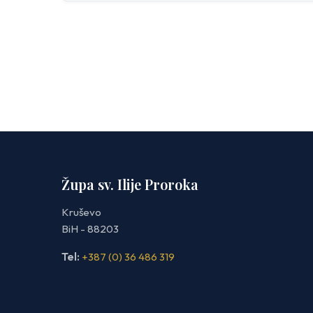
Brojevi
stranica
objava
Župa sv. Ilije Proroka
Kruševo
BiH - 88203
Tel:
+387 (0) 36 486 319