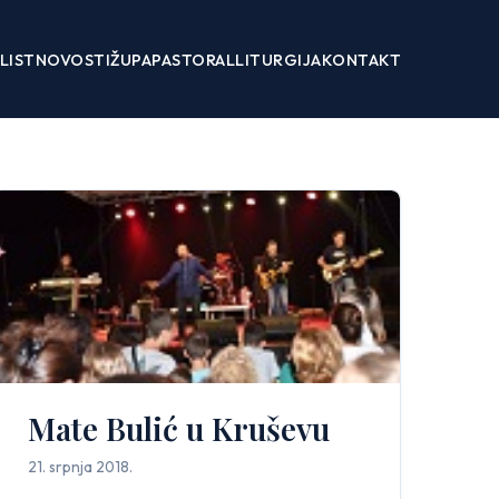
LIST
NOVOSTI
ŽUPA
PASTORAL
LITURGIJA
KONTAKT
Mate Bulić u Kruševu
21. srpnja 2018.