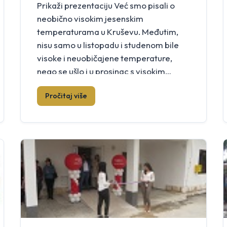
Prikaži prezentaciju Već smo pisali o
neobično visokim jesenskim
temperaturama u Kruševu. Međutim,
nisu samo u listopadu i studenom bile
visoke i neuobičajene temperature,
nego se ušlo i u prosinac s visokim
temperaturama. Tako visokim da se
Pročitaj više
lišće još uvijek nalazi na granam stabala
(fotografije učinjene 2. prosinca), a lišće
je s grana opalo tek […]