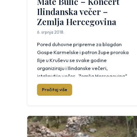
Mate Bulić – Koncert
Ilindanska večer –
Zemlja Hercegovina
6. srpnja 2018.
Pored duhovne pripreme za blagdan
Gospe Karmelske i patron župe proroka
Ilije u Kruševu se svake godine
organiziraju i Ilindanske večeri,
istaknutije večer „Zemlja Hercegovina“.
Ilindanske večeri zamislili smo kao
Pročitaj više
kulturno zabavi program. Imali smo
povjerenja u organizatore i davali im
priliku da će Ilindanske večeri dobro
organizirati. Netko se pokazao kao
dobar organizator, netko […]