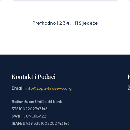
Prethodno
1
2
3
4
…
11
Sljedeće
Kontakt i Podaci
Email:
info@zupa-krusevo.org
Ž
Račun župe:
UniCredit bank
3381002202743146
SWIFT:
UNCRBA22
IBAN:
BA39 3381002202743146