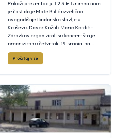
Prikaži prezentaciju 1 2 3 ► Iznimna nam
je čast da je Mate Bulić uzveličao
ovogodišnje Ilindansko slavlje u
Kruševu. Davor Kožul i Mario Kordić –
Zdravkov organizirali su koncert što je
organiziran u četvrtak, 19. srpnja, na
školskom igralištu, na Ilindsnsku uočnicu.
Pročitaj više
Njih dvojica su pozvali Matu Bulića da u
dvosatnom programu učini predivni […]