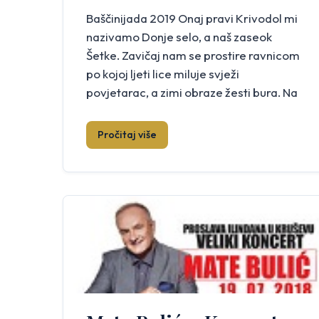
Baščinijada 2019 Onaj pravi Krivodol mi
nazivamo Donje selo, a naš zaseok
Šetke. Zavičaj nam se prostire ravnicom
po kojoj ljeti lice miluje svježi
povjetarac, a zimi obraze žesti bura. Na
sjeveru možeš lice umiti studenom
vodom u staroj Vladića čatrnji. Po
Pročitaj više
istočnim gorama i danas ponosno stoje
spomenici slavne povijesti, rovovi i
bunkeri utvrdih […]