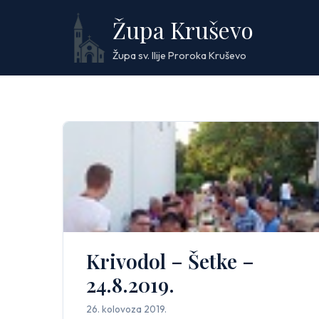
Skip
Župa Kruševo
to
content
Župa sv. Ilije Proroka Kruševo
Krivodol – Šetke –
24.8.2019.
26. kolovoza 2019.