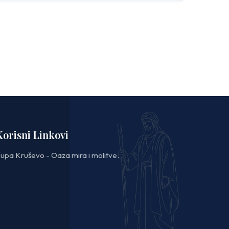
Ivana Rozića i Jele r. Sušac i naziva […]
Korisni Linkovi
upa Kruševo - Oaza mira i molitve.