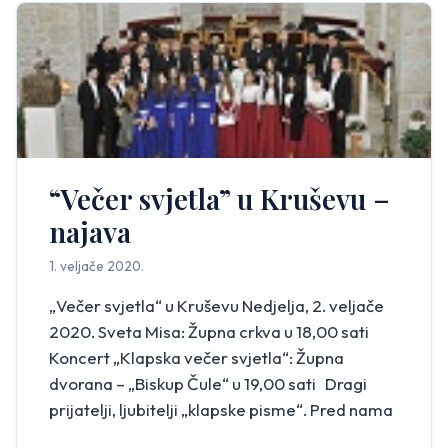
“Večer svjetla” u Kruševu –
najava
1. veljače 2020.
„Večer svjetla“ u Kruševu Nedjelja, 2. veljače
2020. Sveta Misa: Župna crkva u 18,00 sati
Koncert „Klapska večer svjetla“: Župna
dvorana – „Biskup Čule“ u 19,00 sati Dragi
prijatelji, ljubitelji „klapske pisme“. Pred nama
je koncert „ Klapska večer svjetla“, što ga