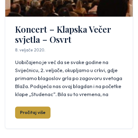
Koncert – Klapska Večer
svjetla – Osvrt
8. veljače 2020.
Uobičajeno je već da se svake godine na
Svijećnicu, 2. veljače, okupljamo u crkvi, gdje
primamo blagoslov grla po zagovoru svetoga
Blaža. Podsjeća nas ovaj blagdan i na početke
klape „Studenac“. Bila su to vremena, na
žalost i danas su, kad su svjetlo duha zaklonile
krupne pahulje snijega, u mećavi naše
Pročitaj više
bezizlaznoj. Točnije, u toj […]