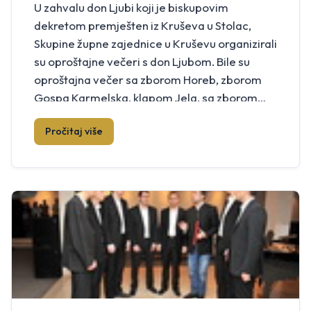
U zahvalu don Ljubi koji je biskupovim
dekretom premješten iz Kruševa u Stolac,
Skupine župne zajednice u Kruševu organizirali
su oproštajne večeri s don Ljubom. Bile su
oproštajna večer sa zborom Horeb, zborom
Gospa Karmelska, klapom Jela, sa zborom
Ilijini Anđeli, donatorska i oproštajna večer s
Pročitaj više
Nogometnim klubom i Župnim vijećnicima. U
planu su večeri […]