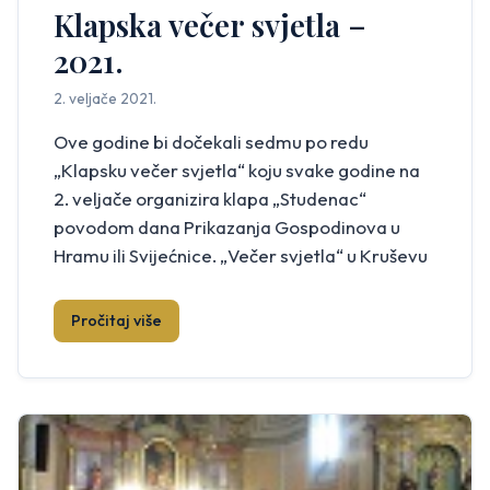
Klapska večer svjetla –
2021.
2. veljače 2021.
Ove godine bi dočekali sedmu po redu
„Klapsku večer svjetla“ koju svake godine na
2. veljače organizira klapa „Studenac“
povodom dana Prikazanja Gospodinova u
Hramu ili Svijećnice. „Večer svjetla“ u Kruševu
se sastoji od tri dijela: Sveta Misa u župnoj
crkvi s početkom u 18 sati, zatim drugi dio
Pročitaj više
„Grličanje“, odnosno blagoslov grla, glasnica, i
[…]