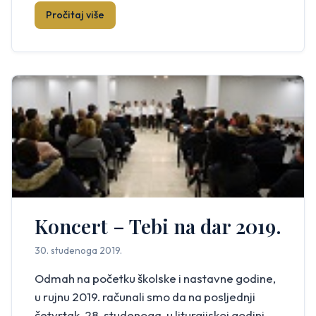
organiziramo po šesti put zaredom u Kruševu.
Pročitaj više
Rad je to i zalaganje […]
Koncert – Tebi na dar 2019.
30. studenoga 2019.
Odmah na početku školske i nastavne godine,
u rujnu 2019. računali smo da na posljednji
četvrtak, 28. studenoga, u liturgijskoj godini