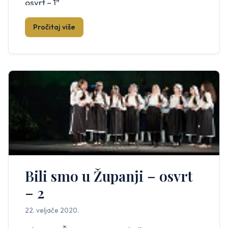
osvrt – 1”
Pročitaj više
Bili smo u Županji – osvrt
– 2
22. veljače 2020.