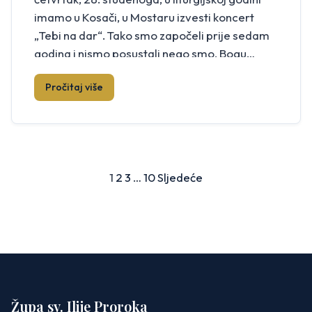
imamo u Kosači, u Mostaru izvesti koncert
„Tebi na dar“. Tako smo započeli prije sedam
godina i nismo posustali nego smo, Bogu
hvala, nastavili. Organizatori su koncerta
Pročitaj više
Glazbeni odjel i Osnovna škola Kruševo. U […]
Brojevi
1
2
3
…
10
Sljedeće
stranica
objava
Župa sv. Ilije Proroka