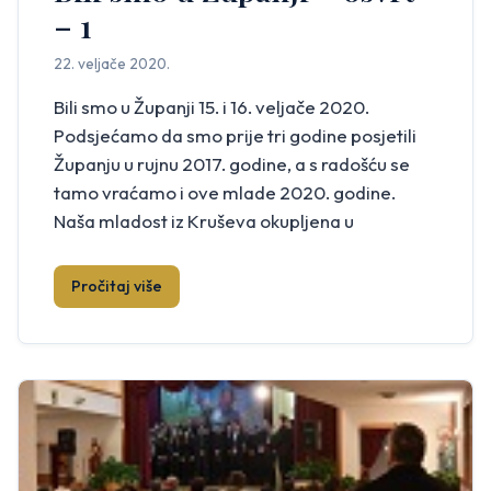
– 1
22. veljače 2020.
Bili smo u Županji 15. i 16. veljače 2020.
Podsjećamo da smo prije tri godine posjetili
Županju u rujnu 2017. godine, a s radošću se
tamo vraćamo i ove mlade 2020. godine.
Naša mladost iz Kruševa okupljena u
folklornim skupinama, klapama i
tamburaškom orkestru, u ranim jutarnjim
Pročitaj više
satima polazi autobusom prema Rodoču. U
Rodoču se […]