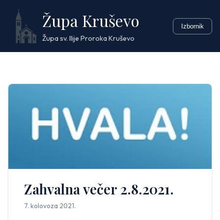
Skip
Župa Kruševo
to
Izbornik
content
Župa sv. Ilije Proroka Kruševo
Zahvalna večer 2.8.2021.
7. kolovoza 2021.