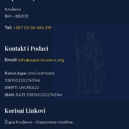
Kruševo
BiH - 88203
Tel:
+387 (0) 36 486 319
Kontakt i Podaci
Email:
info@zupa-krusevo.org
Račun župe:
UniCredit bank
3381002202743146
SWIFT:
UNCRBA22
IBAN:
BA39 3381002202743146
Korisni Linkovi
Župa Kruševo - Oaza mira i molitve.